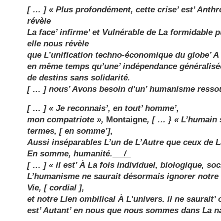
[ … ] « Plus profondément, cette crise’ est’ Anthr
révèle
La face’ infirme’ et Vulnérable de La formidable 
elle nous révèle
que L’unification techno-économique du globe’ A 
en même temps qu’une’ indépendance généralis
de destins sans solidarité.
[ … ] nous’ Avons besoin d’un’ humanisme ressou
[ … ] « Je reconnais’, en tout’ homme’,
mon compatriote »,
Montaigne
, [ … } « L’humain 
termes, [ en somme’],
Aussi inséparables L’un de L’Autre que ceux de La
En somme, humanité.
__/_
[ … ] «
i
l est’ À La fois individuel, biologique, soc
L’humanisme ne saurait désormais ignorer notre 
Vie, [ cordial ],
et notre Lien ombilical À L’univers.
i
l ne saurait’
est’ Autant’ en nous que nous sommes dans La na