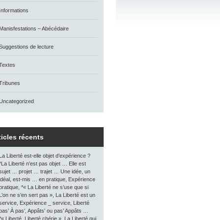
Informations
Manisfestations – Abécédaire
Suggestions de lecture
Textes
Tribunes
Uncategorized
ticles récents
La Liberté est-elle objet d’expérience ?
*La Liberté n’est pas objet … Elle est
sujet … projet … trajet … Une idée, un
idéal, est-mis … en pratique, Expérience
pratique, *« La Liberté ne s’use que si
L’on ne s’en sert pas », La Liberté est un
service, Expérience _ service, Liberté
pas’ À pas’, Appâts’ ou pas’ Appâts …
*« Liberté, Liberté chérie », La Liberté qui