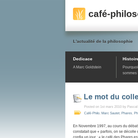
café-philo
L'actualité de la philosophie
Dedicace
Histoir
A Marc Goldstein
Pourquoi
sommes 
Le mot du colle
Posted on 1st mars 2010 by Pascal
Café-Philo
,
Marc Sautet
,
Phares
,
Ph
En Novembre 1997, au cours du débat «
constatait que « parfois, on se décoll
confia un jour : « le café des Phares es