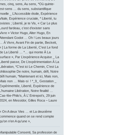
mes, cinq, sens, Au sens, *Où quinte-
est-sens … du sens, substantifique
moelle _ L’Accessible étoile, Expérience
Vitale, Expérience cruciale, * Liberté, tu
existes ; Liberté, je te Vis, « Car Le plus
Lourd fardeau, c’est d’exister sans
Vivre » Victor Hugo, Alter Hugo, En
Attendant Godot … Oh ! Les beaux jours
… À Vivre, Avant Fin de partie, Beckett,
« [ La forme de La Liberté, C’est Le fond
de La Liberté … *… qui monte À La
surface », Par L’expérience Acquise _ La
Liberté passe, De L’expérimentation À La
Libération, *C’est ici Le Chemin, C’est La
philosophie De notre, humain, défi, Notre
défi humain, *Maintenant et ici, Mais non,
Mais non … Mais-si ! *_9_ Gestation _
Expérimentée, Liberté, Expérience de
L’humaine Libération, Notre finalité …
Cas-fée-Philo’s, À L’ Entrepot’s, 29 juin
2024, en Messidor, Gilles Roca – Laure
« On A deux Vies … et La deuxième
commence quand on se rend compte
qu’on n’en A qu’une »,
Manipulable Consenti, Sa profession de