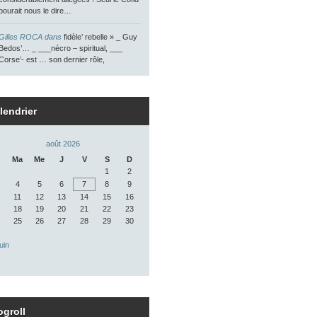
pourait nous le dire…
Gilles ROCA dans
fidèle’ rebelle » _ Guy
Bedos’… _ ___nécro – spiritual, ___
Corse’- est … son dernier rôle,
lendrier
août 2026
Ma
Me
J
V
S
D
1
2
4
5
6
7
8
9
11
12
13
14
15
16
18
19
20
21
22
23
25
26
27
28
29
30
juin
ogroll