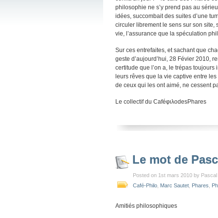
philosophie ne s’y prend pas au sérieu
idées, succombait des suites d’une tume
circuler librement le sens sur son site
vie, l’assurance que la spéculation phil
Sur ces entrefaites, et sachant que ch
geste d’aujourd’hui, 28 Févier 2010, re
certitude que l’on a, le trépas toujours
leurs rêves que la vie captive entre les 
de ceux qui les ont aimé, ne cessent pa
Le collectif du CaféφιλοdesPhares
Le mot de Pasc
Posted on 1st mars 2010 by Pascal
Café-Philo
,
Marc Sautet
,
Phares
,
Ph
Amitiés philosophiques