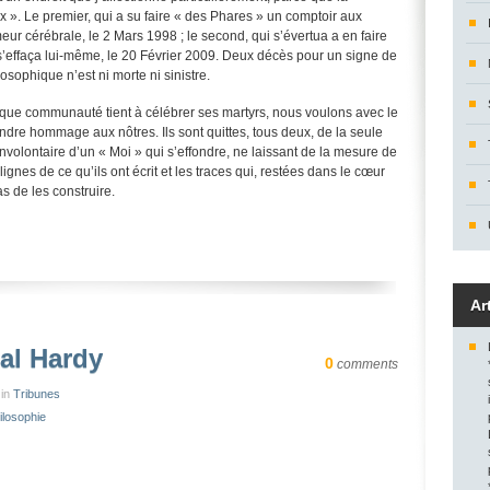
x ». Le premier, qui a su faire « des Phares » un comptoir aux
ur cérébrale, le 2 Mars 1998 ; le second, qui s’évertua a en faire
, s’effaça lui-même, le 20 Février 2009. Deux décès pour un signe de
osophique n’est ni morte ni sinistre.
aque communauté tient à célébrer ses martyrs, nous voulons avec le
ndre hommage aux nôtres. Ils sont quittes, tous deux, de la seule
 involontaire d’un « Moi » qui s’effondre, ne laissant de la mesure de
lignes de ce qu’ils ont écrit et les traces qui, restées dans le cœur
s de les construire.
Ar
al Hardy
0
comments
 in
Tribunes
ilosophie