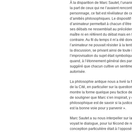
À la disparition de Marc Sautet, l’unani
la part de ceux qui ne l’avaient rencont
personnage, ce fait est révélateur de c
d’amitiés philosophiques. Le dispositif
d’animateur permettait à chacun d’êtr
ses débats ne ressemblait au précédent
maître ni en référent du débat mais en f
contraire. Au fil du temps il m’a été d
l’animateur ne pouvait résister à la ten
la discussion, se privant ainsi de toute 
l’improvisation du sujet était symboliqu
quand, à l’étonnement général des par
suggéré que chacun cultive un sentimen
autorisée.
La philosophie antique nous a livré la f
de la Cité, en particulier sur la questi
montre la forme quelque peu factice de
de souligner que Marc s’en inspirait, y 
philosophique est de savoir si la justi
est la bonne voie pour y parvenir ».
Marc Sautet a su nous interpeller sur 
voyait le dialogue, pour lui fécond de 
conception particulière était à l’oppo