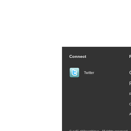
Connect
Twitter
R
O
A