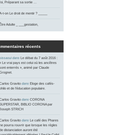
foi, Préparant sa sortie …
A-t-on Le droit de mentir ? _____
Être Adulte _ ___gestation,
mmentaires récents
sissaoui dans
Le débat du 7 août 2016 :
« Le vrai pays est celui où les ancêtres
sont enterrés », animé par Claude
Grognet.
Carlos Gravito
dans
Eloge des cafés-
philo et de l’éducation populaire.
Carlos Gravito
dans
CORONA
SUPERSTAR, BIBLIO CORONA par
Joseph STRICH
Carlos Gravito
dans
Le café des Phares
ne pourra rouvrir que lorsque les règles
de distanciation auront été
considérablement allégées ! Seul le Cofid