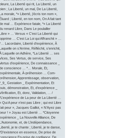
pleure, La Liberté qui rit, La Liberté, un
bien ; La Liberté, un mal, De La Liberté,
La morale, *« Liberté, j’écris ton nom »,
Éluard ; Liberté, en ton nom, On A fait tant
de mal … Expérience fatale, *« La Liberté
du renard Libre, Dans Le poulailler
Libre » … Versus « C’est La Liberté qui
opprime … C’est La Loi qui Affranchit » …
*… Lacordaire, Liberté d’expérience, À
Laquelle on s’Arrime, Réfléchit, s’enrichit,
À Laquelle on Adhère, *La Liberté … ses
Vices, Ses Vertus, de service, Ses
Vertus d’expérience, De connaissance _
de conscience … *… Morale, Et,
expérimentale, À-préhension … Com-
préhension, Apprentissage, observation,
*_9_ Gestation _ Expérimentation, Et
puis, démonstration, Et, d’expérience _
Vérification, Et, donc, Validation, … /
*L’expérience de La peur de La Liberté …
« Qui A peur n’est pas Libre ; qui est Libre
fait peur », Jacques Gaillot, « N’Ayez pas
peur ! » Joyau est Liberté … *Citoyenne
expérience _ La Nouvelle Alliance, De
L’Autonomie, et, de L’indépendance,
Liberté, je te chante ; Liberté, je te danse,
*D’existence en essence, De prise de
conscience En-prise de confiance, De