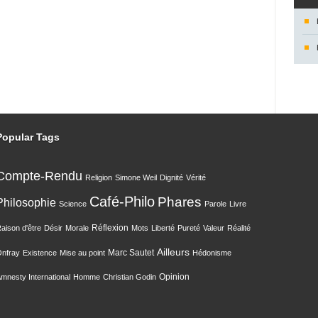
Popular Tags
Compte-Rendu
Religion
Simone Weil
Dignité
Vérité
Café-Philo
Phares
Philosophie
Science
Parole
Livre
Réflexion
aison d'être
Désir
Morale
Mots
Liberté
Pureté
Valeur
Réalité
Ailleurs
Marc Sautet
nfray
Existence
Mise au point
Hédonisme
Opinion
mnesty International
Homme
Christian Godin