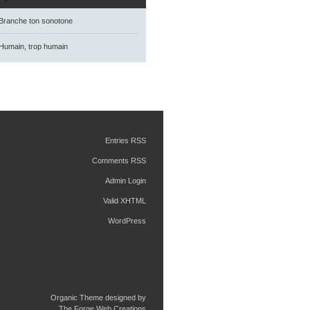
Branche ton sonotone
Humain, trop humain
Entries RSS
Comments RSS
Admin Login
Valid XHTML
WordPress
Organic Theme designed by
The Forge Web Creations