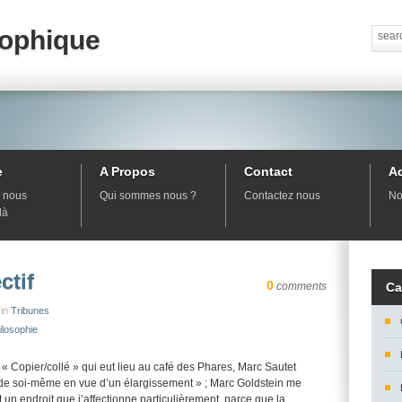
sophique
e
A Propos
Contact
A
 nous
Qui sommes nous ?
Contactez nous
No
là
ctif
0
comments
Ca
 in
Tribunes
ilosophie
 Copier/collé » qui eut lieu au café des Phares, Marc Sautet
e de soi-même en vue d’un élargissement » ; Marc Goldstein me
t un endroit que j’affectionne particulièrement, parce que la