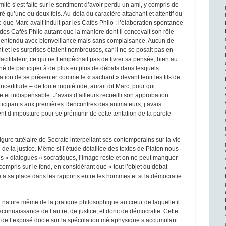
mité s’est faite sur le sentiment d’avoir perdu un ami, y compris de
ré qu’une ou deux fois. Au-delà du caractère attachant et attentif du
e que Marc avait induit par les Cafés Philo : l’élaboration spontanée
 des Cafés Philo autant que la manière dont il concevait son rôle
e entendu avec bienveillance mais sans complaisance. Aucun de
 et les surprises étaient nombreuses, car il ne se posait pas en
acilitateur, ce qui ne l’empêchait pas de livrer sa pensée, bien au
onné de participer à de plus en plus de débats dans lesquels
tation de se présenter comme le « sachant » devant tenir les fils de
incertitude – de toute inquiétude, aurait dit Marc, pour qui
e et indispensable. J’avais d’ailleurs recueilli son approbation
ticipants aux premières Rencontres des animateurs, j’avais
t d’imposture pour se prémunir de cette tentation de la parole
igure tutélaire de Socrate interpellant ses contemporains sur la vie
on de la justice. Même si l’étude détaillée des textes de Platon nous
s « dialogues » socratiques, l’image reste et on ne peut manquer
compris sur le fond, en considérant que « tout l’objet du débat
ce a sa place dans les rapports entre les hommes et si la démocratie
la nature même de la pratique philosophique au cœur de laquelle il
reconnaissance de l’autre, de justice, et donc de démocratie. Cette
sé de l’exposé docte sur la spéculation métaphysique s’accumulant