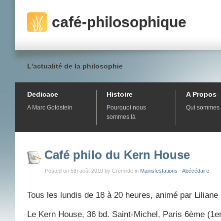
café-philosophique
L'actualité de la philosophie
Dedicace
Histoire
A Propos
A Marc Goldstein
Pourquoi nous
Qui sommes 
sommes là
Café philo du Kern House
Posted on 5th août 2010 by Cremilde in
Manisfestations - Abécédaire
Tous les lundis de 18 à 20 heures, animé par Liliane
Le Kern House, 36 bd. Saint-Michel, Paris 6ème (1e