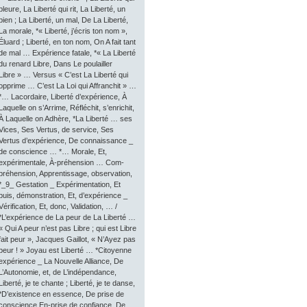
pleure, La Liberté qui rit, La Liberté, un
bien ; La Liberté, un mal, De La Liberté,
La morale, *« Liberté, j’écris ton nom »,
Éluard ; Liberté, en ton nom, On A fait tant
de mal … Expérience fatale, *« La Liberté
du renard Libre, Dans Le poulailler
Libre » … Versus « C’est La Liberté qui
opprime … C’est La Loi qui Affranchit » …
*… Lacordaire, Liberté d’expérience, À
Laquelle on s’Arrime, Réfléchit, s’enrichit,
À Laquelle on Adhère, *La Liberté … ses
Vices, Ses Vertus, de service, Ses
Vertus d’expérience, De connaissance _
de conscience … *… Morale, Et,
expérimentale, À-préhension … Com-
préhension, Apprentissage, observation,
*_9_ Gestation _ Expérimentation, Et
puis, démonstration, Et, d’expérience _
Vérification, Et, donc, Validation, … /
*L’expérience de La peur de La Liberté …
« Qui A peur n’est pas Libre ; qui est Libre
fait peur », Jacques Gaillot, « N’Ayez pas
peur ! » Joyau est Liberté … *Citoyenne
expérience _ La Nouvelle Alliance, De
L’Autonomie, et, de L’indépendance,
Liberté, je te chante ; Liberté, je te danse,
*D’existence en essence, De prise de
conscience En-prise de confiance, De