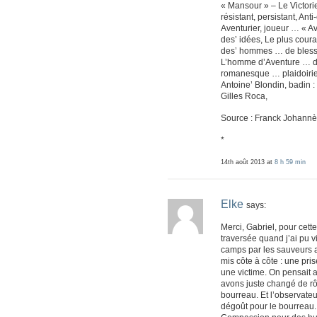
« Mansour » – Le Victori
résistant, persistant, Ant
Aventurier, joueur … « Av
des’ idées, Le plus cou
des’ hommes … de bles
L’homme d’Aventure … 
romanesque … plaidoirie
Antoine’ Blondin, badin : 
Gilles Roca,
Source : Franck Johannè
*
14th août 2013 at
8 h 59 min
Elke
says:
Merci, Gabriel, pour cet
traversée quand j’ai pu v
camps par les sauveurs a
mis côte à côte : une pri
une victime. On pensait
avons juste changé de rô
bourreau. Et l’observateu
dégoût pour le bourreau