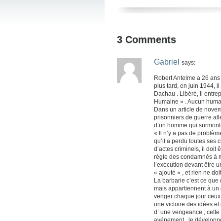
3
Comments
Gabriel
says:
Robert Antelme a 26 ans e
plus tard, en juin 1944, 
Dachau . Libéré, il entrep
Humaine » . Aucun humain 
Dans un article de novem
prisonniers de guerre all
d’un homme qui surmont
« Il n’y a pas de problème
qu’il a perdu toutes ses
d’actes criminels, il doit 
règle des condamnés à m
l’exécution devant être u
« ajouté » , et rien ne d
La barbarie c’est ce que
mais appartiennent à un
venger chaque jour ceux 
une victoire des idées et
d’ une vengeance ; cette 
avénement , le développe