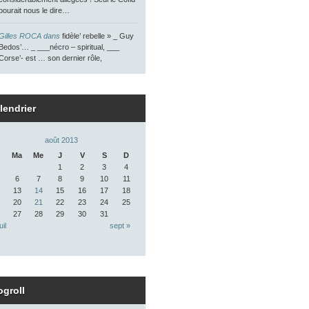
pourait nous le dire…
Gilles ROCA dans
fidèle’ rebelle » _ Guy
Bedos’… _ ___nécro – spiritual, ___
Corse’- est … son dernier rôle,
lendrier
août 2013
Ma
Me
J
V
S
D
1
2
3
4
6
7
8
9
10
11
13
14
15
16
17
18
20
21
22
23
24
25
27
28
29
30
31
uil
sept »
ogroll