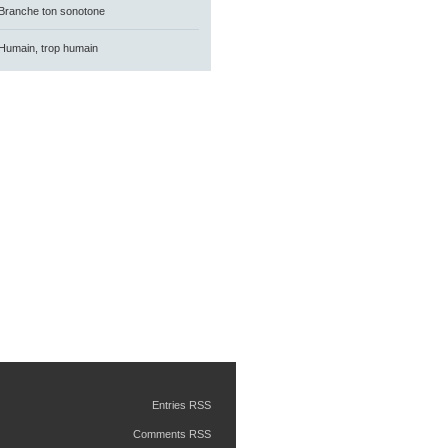
Branche ton sonotone
Humain, trop humain
Entries RSS
Comments RSS