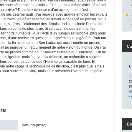
ains qui avaient fait « ça »? Par des hommes capables de faire «
ns nous séparent des « faits ». Et toujours la même difficulté de les
u arriver? Dans la « défense » d’un acte ignoble, c’est la
de ses déterminants. J’ai regardé avec grande émotion les extraits
Le travail de défense remet en travail la capacité de penser. Nous
ts, sidérés. L’étalement des débats rend consciente l’intrication
 dans un contexte plus large. Si ce travail ne peut ranimer les
nser notre humanité. Plus l’acte d’un humain est ignoble, plus nous
ment, d’une remise en question du système qui l’a généré. Pour ma
ément la fin misérable de Ben Laden qui aurait mérité un procès.
Ca
ait pu marquer un retournement de notre vision du monde. Un vrai
lacre de procès comme pour Saddam Hussein ou Ceaușescu. On ne
’acte ignoble, mais à travers la défense, on recherche à sauver
us concernés par ce que l’Homme est capable de faire. Et
ue notre capacité technique de destruction, c’est plus que jamais
L
pour sauver l’individu, mais pour préserver l’avenir de l’espèce
5
12
19
26
« j
re
Bl
Nom (obligatoire)