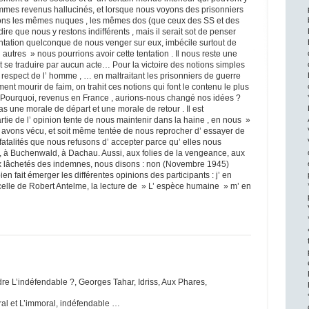
es revenus hallucinés, et lorsque nous voyons des prisonniers
ons les mêmes nuques , les mêmes dos (que ceux des SS et des
 dire que nous y restons indifférents , mais il serait sot de penser
tation quelconque de nous venger sur eux, imbécile surtout de
 autres » nous pourrions avoir cette tentation . Il nous reste une
t se traduire par aucun acte… Pour la victoire des notions simples
de respect de l’ homme , … en maltraitant les prisonniers de guerre
ent mourir de faim, on trahit ces notions qui font le contenu le plus
 … Pourquoi, revenus en France , aurions-nous changé nos idées ?
pas une morale de départ et une morale de retour . Il est
tie de l’ opinion tente de nous maintenir dans la haine , en nous »
avons vécu, et soit même tentée de nous reprocher d’ essayer de
 fatalités que nous refusons d’ accepter parce qu’ elles nous
, à Buchenwald, à Dachau. Aussi, aux folies de la vengeance, aux
ux lâchetés des indemnes, nous disons : non (Novembre 1945)
bien fait émerger les différentes opinions des participants : j’ en
 celle de Robert Antelme, la lecture de » L’ espèce humaine » m’ en
ndre L’indéfendable ?, Georges Tahar, Idriss, Aux Phares,
ral et L’immoral, indéfendable …