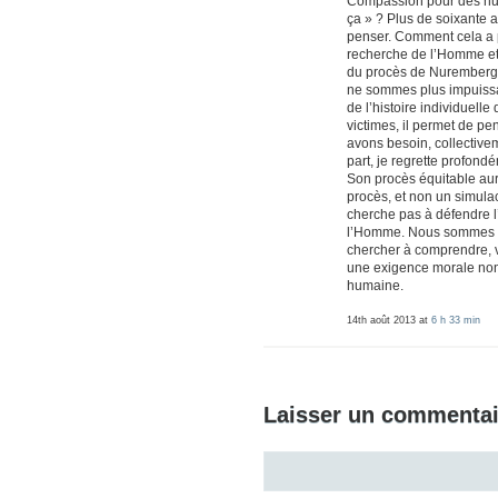
Compassion pour des hum
ça » ? Plus de soixante a
penser. Comment cela a p
recherche de l’Homme et 
du procès de Nuremberg. 
ne sommes plus impuissan
de l’histoire individuelle
victimes, il permet de pe
avons besoin, collective
part, je regrette profond
Son procès équitable aur
procès, et non un simu
cherche pas à défendre l
l’Homme. Nous sommes to
chercher à comprendre, v
une exigence morale non 
humaine.
14th août 2013 at
6 h 33 min
Laisser un commentai