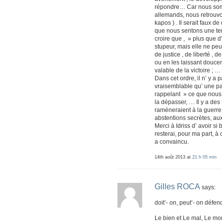
répondre… Car nous somm
allemands, nous retrouv
kapos ) . Il serait faux de
que nous sentons une ten
croire que , » plus que d’
stupeur, mais elle ne peu
de justice , de liberté , 
ou en les laissant doucem
valable de la victoire ;
Dans cet ordre, il n’ y a 
vraisemblable qu’ une par
rappelant » ce que nous 
la dépasser, … Il y a des
raméneraient à la guerre
abstentions secrètes, a
Merci à Idriss d’ avoir si 
resterai, pour ma part, à
a convaincu.
14th août 2013 at
21 h 05 min
Gilles ROCA
says:
doit’- on, peut’- on défe
Le bien et Le mal, Le mo