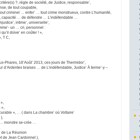
itère(s) ?, règle de société, de Justice, responsable’,
nse, de tout coupable,
out criminel … enfer’ … tout crime monstrueux, contre L’humanité,
r, capacité … de défendre … L’indéfendable …
justice’, intime’, universelle’,
mme’- un … cri, personnel :
 qu’il doive’ en coûter ! »,
, T C,
s-Phares, 18’Août’ 2013, ces-jours de Thermidor’,
r d’Ardentes braises … de L’indéfendable, Justice’ À terme’-y –
 »,
 »,
incurable », … ( dans La chambre’ où Voltaire’
 ),
 … monstre se-crée …
…
 … de La Réunion
t de Jean Cardonnel ),