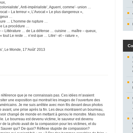
eux,
i-colonialiste’, Anti-impérialiste’, Aguerri, comme’- union …
ocat – La terreur », L’Avocat « Le plus dangereux »,
rageux …
sure … L’homme de rupture …
de La procédure …
 – Littérature … de La défense … cuisine … maître – queux,
« tout Le reste … n’est que … Litre’- et – rature »,
Co
s’, Le Monde, 17’Août’ 2013
te référence que je ne connaissais pas. Ces idées m’avaient
isiter une exposition qui montrait les images de l’ouverture des
méricains. Je me suis arrêtée avec mon fils devant deux photos
se avant, une prise après la fin. Les deux montraient un bourreau,
 avoir changé de monde en mettant à genou le monstre. Mais nous
le. Le bourreau est devenu victime, le sauveur est devenu
r de la photo avait de la compassion pour les victimes, et du
. Sauver qui? De quoi? Réflexe stupide de compassion?