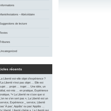
Informations
Manisfestations – Abécédaire
Suggestions de lecture
Textes
Tribunes
Uncategorized
ticles récents
La Liberté est-elle objet d’expérience ?
*La Liberté n’est pas objet … Elle est
sujet … projet … trajet … Une idée, un
idéal, est-mis … en pratique, Expérience
pratique, *« La Liberté ne s’use que si
L’on ne s’en sert pas », La Liberté est un
service, Expérience _ service, Liberté
pas’ À pas’, Appâts’ ou pas’ Appâts …
*« Liberté, Liberté chérie », La Liberté qui