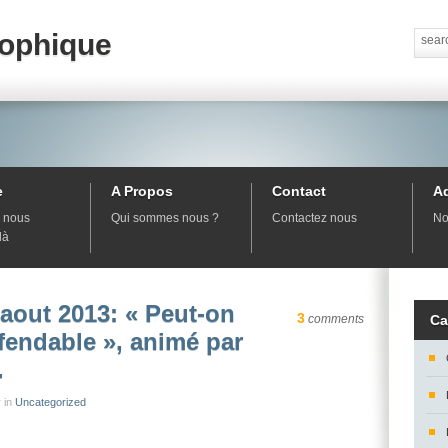
sophique
e
A Propos
Contact
A
 nous
Qui sommes nous ?
Contactez nous
No
là
 aout 2013: « Peut-on
3
comments
Ca
fendable », animé par
.
 in
Uncategorized