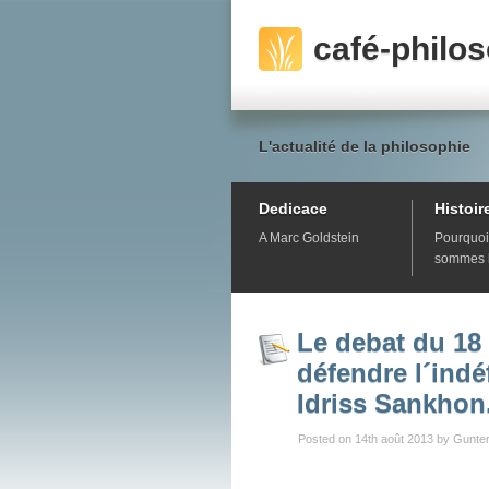
café-philo
L'actualité de la philosophie
Dedicace
Histoir
A Marc Goldstein
Pourquoi
sommes 
Le debat du 18
défendre l´indé
Idriss Sankhon
Posted on 14th août 2013 by Gunter