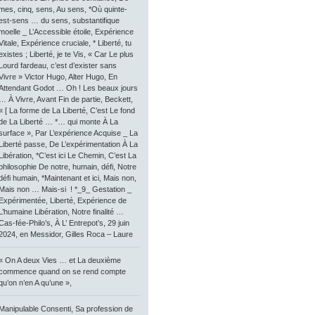
mes, cinq, sens, Au sens, *Où quinte-
est-sens … du sens, substantifique
moelle _ L’Accessible étoile, Expérience
Vitale, Expérience cruciale, * Liberté, tu
existes ; Liberté, je te Vis, « Car Le plus
Lourd fardeau, c’est d’exister sans
Vivre » Victor Hugo, Alter Hugo, En
Attendant Godot … Oh ! Les beaux jours
… À Vivre, Avant Fin de partie, Beckett,
« [ La forme de La Liberté, C’est Le fond
de La Liberté … *… qui monte À La
surface », Par L’expérience Acquise _ La
Liberté passe, De L’expérimentation À La
Libération, *C’est ici Le Chemin, C’est La
philosophie De notre, humain, défi, Notre
défi humain, *Maintenant et ici, Mais non,
Mais non … Mais-si ! *_9_ Gestation _
Expérimentée, Liberté, Expérience de
L’humaine Libération, Notre finalité …
Cas-fée-Philo’s, À L’ Entrepot’s, 29 juin
2024, en Messidor, Gilles Roca – Laure
« On A deux Vies … et La deuxième
commence quand on se rend compte
qu’on n’en A qu’une »,
Manipulable Consenti, Sa profession de