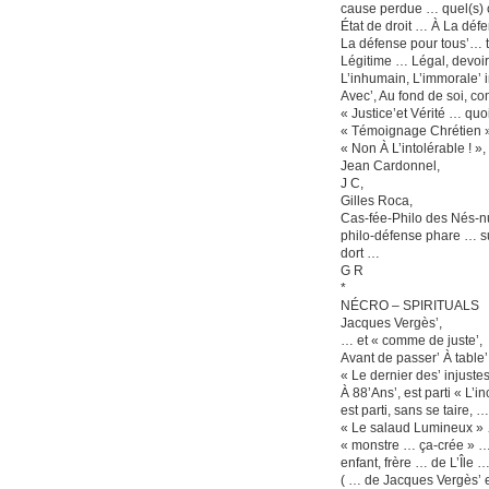
cause perdue … quel(s) cr
État de droit … À La défe
La défense pour tous’… t
Légitime … Légal, devoi
L’inhumain, L’immorale’ in
Avec’, Au fond de soi, co
« Justice’et Vérité … quoi
« Témoignage Chrétien »
« Non À L’intolérable ! »,
Jean Cardonnel,
J C,
Gilles Roca,
Cas-fée-Philo des Nés-nu
philo-défense phare … su
dort …
G R
*
NÉCRO – SPIRITUALS
Jacques Vergès’,
… et « comme de juste’,
Avant de passer’ À table’
« Le dernier des’ injustes
À 88’Ans’, est parti « L’
est parti, sans se taire, …
« Le salaud Lumineux »
« monstre … ça-crée » 
enfant, frère … de L’Île
( … de Jacques Vergès’ e