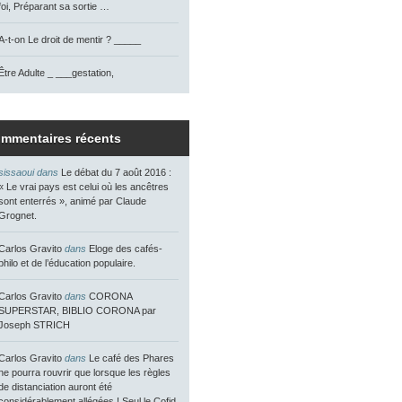
foi, Préparant sa sortie …
A-t-on Le droit de mentir ? _____
Être Adulte _ ___gestation,
mmentaires récents
sissaoui dans
Le débat du 7 août 2016 :
« Le vrai pays est celui où les ancêtres
sont enterrés », animé par Claude
Grognet.
Carlos Gravito
dans
Eloge des cafés-
philo et de l’éducation populaire.
Carlos Gravito
dans
CORONA
SUPERSTAR, BIBLIO CORONA par
Joseph STRICH
Carlos Gravito
dans
Le café des Phares
ne pourra rouvrir que lorsque les règles
de distanciation auront été
considérablement allégées ! Seul le Cofid