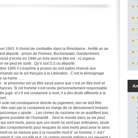
n 1943 .Il choisit de combattre dans la Résistance . Arrêté un an
il est déporté : prison de Fresnes, Buchenwald, Gandersheim,
rend d’écrire en 1946 un livre dont le titre est : »L’espèce
ne peut en sortir . Qu’il soit S.S ou déporté .
bre 1945 il s’exprime à propos du sort pafois réservé aux
emands sur le sol français à la Libération . C’est le témoignage
e sa haine …..
 : le prisonnier est un être sacré parce que c’est un être livré et
Ar
 chances. Si cet homme s’est rendu personnellement responsable
être jugé, et s’il est condamné à mort, il a des droits afférents à la
ort ;
n acte net,conséquence directe du jugement, rien ne doit être
oit être subi par le condamné en marge de ce déroulement linéaire.
 quiconque y ajoute….Les crimes du nazisme ne se qualifient pas,
 genre possible de l’humanité…Seul le monde dans sa vie peut
qui sont morts, parce que ces morts ne sont pas ordinaires; seule
 des comportements pour lesquels ils sont morts peut avoir le sens
mort ne se mesure pas à la nouvelle mort d’ un homme, c’ est l’
ment d’ une société et d’ un certain monde intérieur qui peuvent y