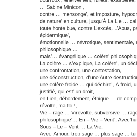
courroux’, énervement, fureur, exaspérée,
… Sabine Miniconi,
contre … mensonge’, et imposture, hypocris
de nature’ en culture, jusqu’À La Lie … ca
toute honte bue, contre L’excès, L’Abus, p
épidermique’,
émotionnelle … névrotique, sentimentale, n
philosophique …
mais’… évangélique … colère’ philosophiq
La colère … s’explique, La colère’, un décl
une confrontation, une contestation,
une déconstruction, d’une’Autre destructio
une colère froide … qui déchire’, À froid, u
justifié, qui est’ un droit,
en Lien, débordement, éthique … de comp
révolte, ma foi !,
Vie – rage … Virevolte, subversive … rage
philosophique’… En – Vie – Vent’, Avec’h
Sous – Le – Vent … La Vie,
Avec’ Amour, trop sage … plus sage … tu 