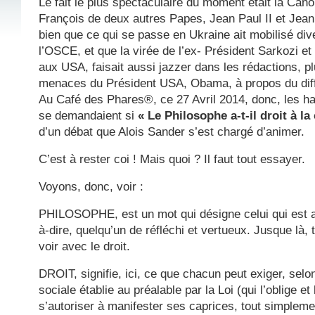
Le fait le plus spectaculaire du moment était la Cano
François de deux autres Papes, Jean Paul II et Jean 
bien que ce qui se passe en Ukraine ait mobilisé di
l’OSCE, et que la virée de l’ex- Président Sarkozi e
aux USA, faisait aussi jazzer dans les rédactions, p
menaces du Président USA, Obama, à propos du diff
Au Café des Phares®, ce 27 Avril 2014, donc, les hab
se demandaient si
« Le Philosophe a-t-il droit à la
d’un débat que Alois Sander s’est chargé d’animer.
C’est à rester coi ! Mais quoi ? Il faut tout essayer.
Voyons, donc, voir :
PHILOSOPHE, est un mot qui désigne celui qui est a
à-dire, quelqu’un de réfléchi et vertueux. Jusque là,
voir avec le droit.
DROIT, signifie, ici, ce que chacun peut exiger, sel
sociale établie au préalable par la Loi (qui l’oblige et 
s’autoriser à manifester ses caprices, tout simplemen