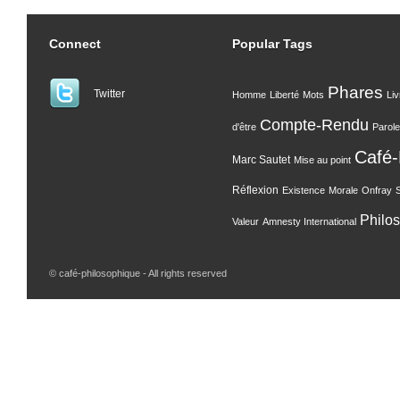
Connect
Popular Tags
Phares
Twitter
Homme
Liberté
Mots
Liv
Compte-Rendu
d'être
Parole
Café-
Marc Sautet
Mise au point
Réflexion
Existence
Morale
Onfray
Philo
Valeur
Amnesty International
© café-philosophique - All rights reserved