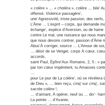
« colère » … « choléra », colère … bile’ A
offensé, Violence passagère’,
une’ Agressivité, triste passion, des nerfs,
L’Âme … L’esprit – corps, qui demande ma
échange’, espèce d’Aversion, ou de haine
contre Le mal, une nuisance qui nous mange
que nous devons contrer, passion d’Âme me
Abus’À corriger, source … L’Amour de soi,
… désir de se Venger, corps À cœur, cœu
accords,
saint Paul, Épître’Aux Romains, 2, 5 : « p
par ton cœur impénitent, tu Amasses contre
…
pour Le jour de La colère’, où se révélera
de Dieu », … bien reçu, cinq’ sur cinq’, sai
sacrée colère !,
… d’aimant, À opérer, neuf ou … dix’- ha
La pointe … d’Avanie,