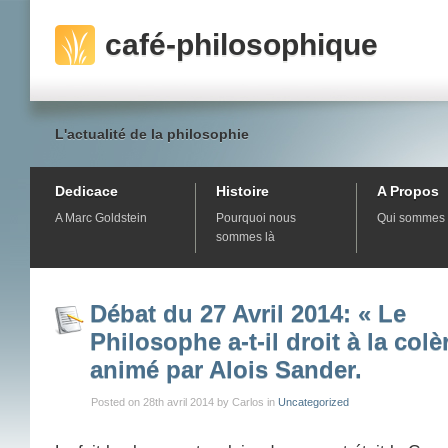
café-philosophique
L'actualité de la philosophie
Dedicace
Histoire
A Propos
A Marc Goldstein
Pourquoi nous
Qui sommes 
sommes là
Débat du 27 Avril 2014: « Le
Philosophe a-t-il droit à la colè
animé par Alois Sander.
Posted on 28th avril 2014 by Carlos in
Uncategorized