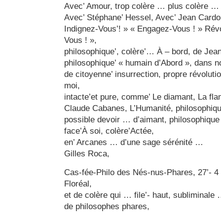
Avec’ Amour, trop colère … plus colère … 
Avec’ Stéphane’ Hessel, Avec’ Jean Cardon
Indignez-Vous’! » « Engagez-Vous ! » Révo
Vous ! »,
philosophique’, colère’… À – bord, de Je
philosophique’ « humain d’Abord », dans no
de citoyenne’ insurrection, propre révolutio
moi,
intacte’et pure, comme’ Le diamant, La fla
Claude Cabanes, L’Humanité, philosophique
possible devoir … d’aimant, philosophique
face’À soi, colère’Actée,
en’ Arcanes … d’une sage sérénité …
Gilles Roca,
Cas-fée-Philo des Nés-nus-Phares, 27’- 4 
Floréal,
et de colère qui … file’- haut, subliminale
de philosophes phares,