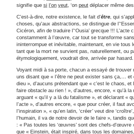
signifie que
si
l’on
veut
, ‘on
peut
déplacer même des
C’est-à-dire, notre existence, le fait d’
être
, qui s’app
choses, qu’aux abstractions, se distingue de l’‘Esse
Cicéron, afin de traduire l’‘Ousia’ grecque !!! L’acte c
constamment à l’œuvre, car tout se transforme sans
ininterrompue et inévitable, maintenant, en vie tous l
tant que la mort ne survient pas, naturellement, ou pa
étymologiquement, voudrait dire, arrivée par hasard.
Voyant midi à sa porte, chacun a essayé de trouver r
uns disant que « l’être ne peut exister sans ça,… et 
dieu », d’aucuns prétendant que « c’est le chaos, et
faire obstacle au rien ! », d’autres, encore, « qu’à la 
arguant « qu’il y a là du fatalisme », et déclarant « qu
l’acte », d’autres encore, « que pour créer, il faut avo
l’inspiration », « qu’en latin, ‘créer’ veut dire ‘croîtr
l’humain, il va de notre devoir de le faire », tandis q
: « Pas toutes les ‘œuvres’ sont des chefs-d’œuvre 
que « Einstein, était inspiré, dans tous les domaine