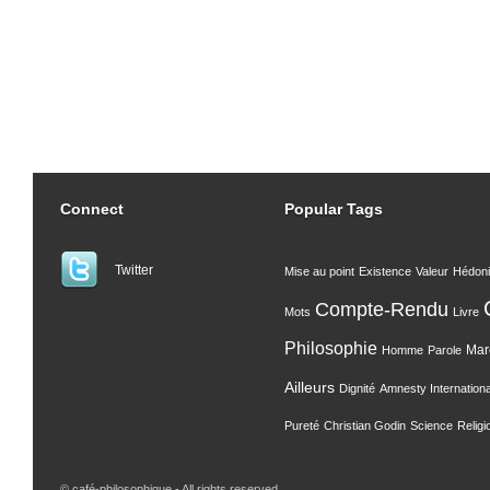
Connect
Popular Tags
Twitter
Mise au point
Existence
Valeur
Hédon
Compte-Rendu
Mots
Livre
Philosophie
Mar
Homme
Parole
Ailleurs
Dignité
Amnesty Internationa
Pureté
Christian Godin
Science
Religi
© café-philosophique - All rights reserved