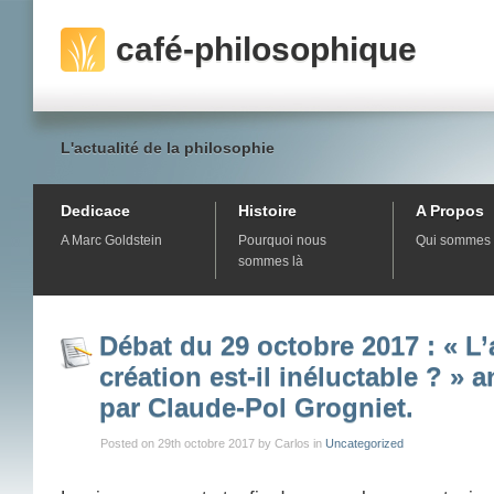
café-philosophique
L'actualité de la philosophie
Dedicace
Histoire
A Propos
A Marc Goldstein
Pourquoi nous
Qui sommes 
sommes là
Débat du 29 octobre 2017 : « L’
création est-il inéluctable ? » 
par Claude-Pol Grogniet.
Posted on 29th octobre 2017 by Carlos in
Uncategorized