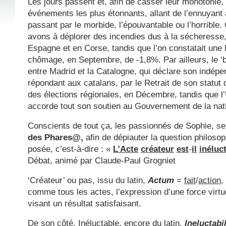
Les jours passent et, afin de casser leur monotonie,
événements les plus étonnants, allant de l’ennuyant 
passant par le morbide, l’épouvantable ou l’horrible.
avons à déplorer des incendies dus à la sécheresse,
Espagne et en Corse, tandis que l’on constatait une
chômage, en Septembre, de -1,8%. Par ailleurs, le ‘b
entre Madrid et la Catalogne, qui déclare son indépe
répondant aux catalans, par le Retrait de son statut 
des élections régionales, en Décembre, tandis que 
accorde tout son soutien au Gouvernement de la nat
Conscients de tout ça, les passionnés de Sophie, s
des
Phares@,
afin de dépiauter la question philosop
posée, c’est-à-dire : «
L’Acte
créateur
est
-
il
inéluc
Débat, animé par Claude-Paul Grogniet
‘Créateur’ ou pas, issu du latin,
Actum
=
fait
/
action
,
comme tous les actes, l’expression d’une force virt
visant un résultat satisfaisant.
De son côté,
Inéluctable
, encore du latin,
Ineluctabi