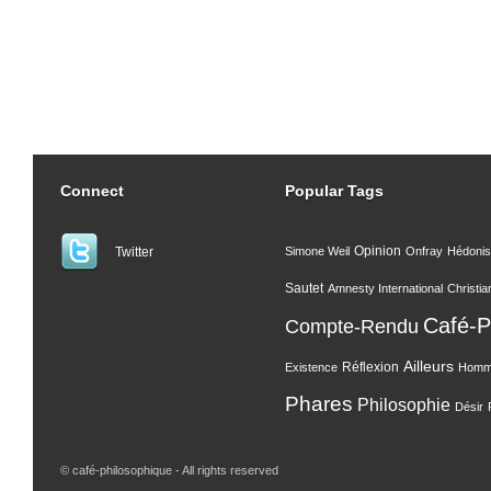
Connect
Popular Tags
Opinion
Twitter
Simone Weil
Onfray
Hédoni
Sautet
Amnesty International
Christia
Café-P
Compte-Rendu
Ailleurs
Réflexion
Existence
Hom
Phares
Philosophie
Désir
© café-philosophique - All rights reserved