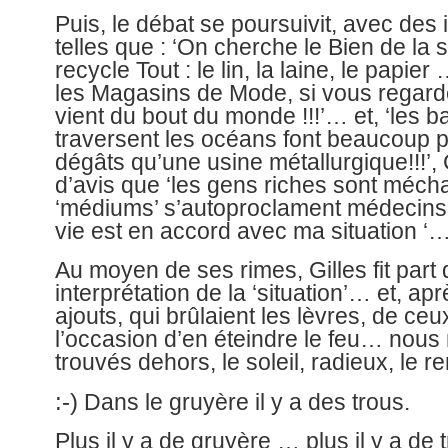
Puis, le débat se poursuivit, avec des 
telles que : ‘On cherche le Bien de la s
recycle Tout : le lin, la laine, le papie
les Magasins de Mode, si vous regardez
vient du bout du monde !!!’… et, ‘les b
traversent les océans font beaucoup p
dégâts qu’une usine métallurgique!!!’,
d’avis que ‘les gens riches sont mécha
‘médiums’ s’autoproclament médecins
vie est en accord avec ma situation ‘…
Au moyen de ses rimes, Gilles fit part
interprétation de la ‘situation’… et, a
ajouts, qui brûlaient les lèvres, de ceu
l’occasion d’en éteindre le feu… no
trouvés dehors, le soleil, radieux, le re
:-
)
Dans le gruyère il y a des trous.
Plus il y a de gruyère … plus il y a de 