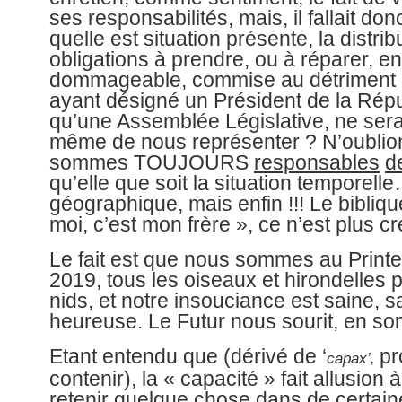
ses responsabilités, mais, il fallait don
quelle est situation présente, la distri
obligations à prendre, ou à réparer, e
dommageable, commise au détriment d’a
ayant désigné un Président de la Répu
qu’une Assemblée Législative, ne serai
même de nous représenter ? N’oublio
sommes TOUJOURS
responsables
d
qu’elle que soit la situation temporell
géographique, mais enfin !!! Le bibliq
moi, c’est mon frère », ce n’est plus cr
Le fait est que nous sommes au Print
2019, tous les oiseaux et hirondelles 
nids, et notre insouciance est saine, 
heureuse. Le Futur nous sourit, en so
Etant entendu que (dérivé de ‘
pr
capax’,
contenir), la « capacité » fait allusion à
retenir quelque chose dans de certaine