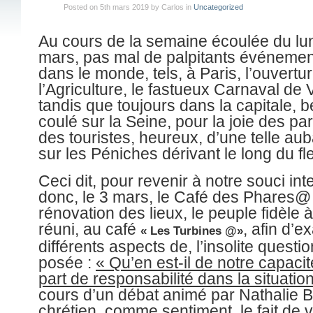
Posted on 5th mars 2019 by Carlos in
Uncategorized
Au cours de la semaine écoulée du lun
mars, pas mal de palpitants événement
dans le monde, tels, à Paris, l’ouvertu
l’Agriculture, le fastueux Carnaval de V
tandis que toujours dans la capitale,
coulé sur la Seine, pour la joie des par
des touristes, heureux, d’une telle aub
sur les Péniches dérivant le long du fl
Ceci dit, pour revenir à notre souci inte
donc, le 3 mars, le Café des Phares@
rénovation des lieux, le peuple fidèle 
réuni, au café
, afin d’e
«
L
es Turbines @»
différents aspects de, l’insolite questio
posée :
« Qu’en est-il de notre
capacit
part de responsabilité
dans la situation
cours d’un débat animé par Nathalie Be
chrétien, comme sentiment, le fait de 