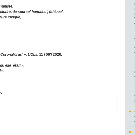
muniste,
itaire, de source’ humaine’, éthique’,
ure civique,
CoronaVirus’ », L’Obs,
11 / 06’/ 2020
,
u’elle’ était »,
ie,
»,