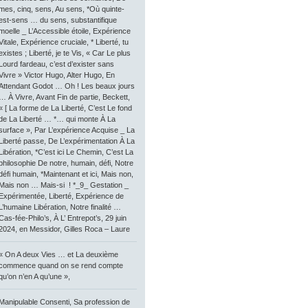
mes, cinq, sens, Au sens, *Où quinte-
est-sens … du sens, substantifique
moelle _ L’Accessible étoile, Expérience
Vitale, Expérience cruciale, * Liberté, tu
existes ; Liberté, je te Vis, « Car Le plus
Lourd fardeau, c’est d’exister sans
Vivre » Victor Hugo, Alter Hugo, En
Attendant Godot … Oh ! Les beaux jours
… À Vivre, Avant Fin de partie, Beckett,
« [ La forme de La Liberté, C’est Le fond
de La Liberté … *… qui monte À La
surface », Par L’expérience Acquise _ La
Liberté passe, De L’expérimentation À La
Libération, *C’est ici Le Chemin, C’est La
philosophie De notre, humain, défi, Notre
défi humain, *Maintenant et ici, Mais non,
Mais non … Mais-si ! *_9_ Gestation _
Expérimentée, Liberté, Expérience de
L’humaine Libération, Notre finalité …
Cas-fée-Philo’s, À L’ Entrepot’s, 29 juin
2024, en Messidor, Gilles Roca – Laure
« On A deux Vies … et La deuxième
commence quand on se rend compte
qu’on n’en A qu’une »,
Manipulable Consenti, Sa profession de