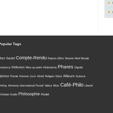
Popular Tags
Compte-Rendu
arc Sautet
Raison d'être
Simone Weil
Morale
Phares
Réflexion
xistence
Mise au point
Hédonisme
Dignité
Ailleurs
Opinion
Parole
Homme
Livre
Vérité
Religion
Désir
Science
Café-Philo
nfray
Amnesty International
Pureté
Valeur
Mots
Liberté
Philosophie
hristian Godin
Réalité