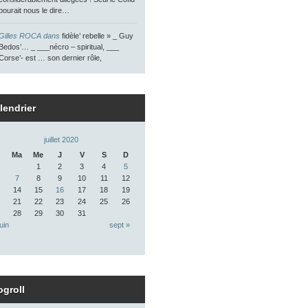
pourait nous le dire…
Gilles ROCA dans
fidèle’ rebelle » _ Guy
Bedos’… _ ___nécro – spiritual, ___
Corse’- est … son dernier rôle,
lendrier
juillet 2020
Ma
Me
J
V
S
D
1
2
3
4
5
7
8
9
10
11
12
14
15
16
17
18
19
21
22
23
24
25
26
28
29
30
31
juin
sept »
ogroll