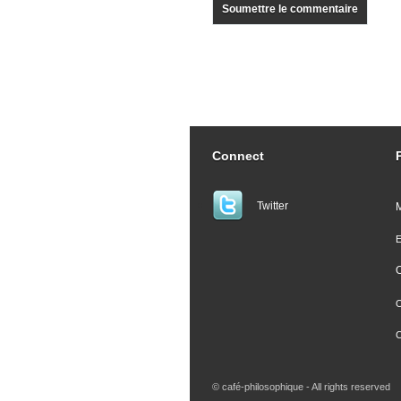
Connect
Twitter
M
E
O
C
© café-philosophique - All rights reserved