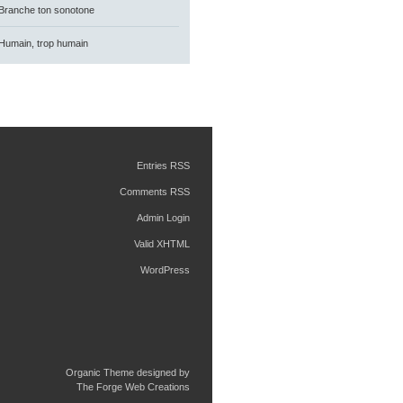
Branche ton sonotone
Humain, trop humain
Entries RSS
Comments RSS
Admin Login
Valid XHTML
WordPress
Organic Theme designed by
The Forge Web Creations