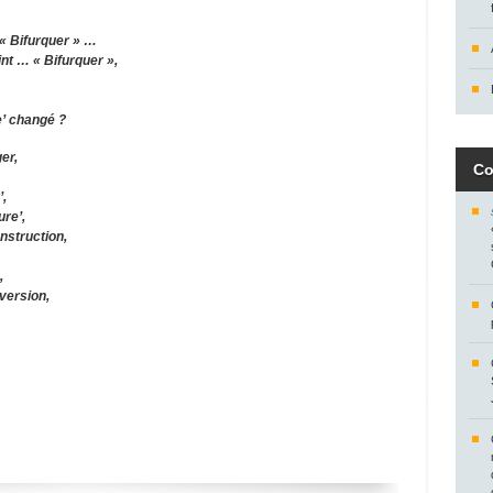
« Bifurquer » …
int … « Bifurquer »,
e’ changé ?
ger,
Co
’,
ure’,
nstruction,
,
version,