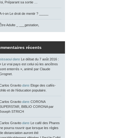
foi, Préparant sa sortie …
A-t-on Le droit de mentir ? _____
Être Adulte _ ___gestation,
mmentaires récents
sissaoui dans
Le débat du 7 août 2016 :
« Le vrai pays est celui où les ancêtres
sont enterrés », animé par Claude
Grognet.
Carlos Gravito
dans
Eloge des cafés-
philo et de l’éducation populaire.
Carlos Gravito
dans
CORONA
SUPERSTAR, BIBLIO CORONA par
Joseph STRICH
Carlos Gravito
dans
Le café des Phares
ne pourra rouvrir que lorsque les règles
de distanciation auront été
considérablement allégées ! Seul le Cofid