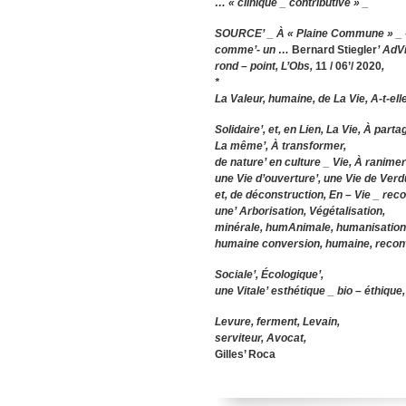
… « clinique _ contributive » _
SOURCE
’ _ À « Plaine Commune » _ 
comme’- un
…
Bernard Stiegler
’ AdV
rond – point, L’Obs,
11 / 06’/ 2020
,
*
La Valeur, humaine, de La Vie, A-t-ell
Solidaire’, et, en Lien, La Vie, À parta
La même’, À transformer,
de nature’ en culture _ Vie, À ranimer
une Vie d’ouverture’, une Vie de Verd
et, de déconstruction, En – Vie _ reco
une’ Arborisation, Végétalisation,
minérale, humAnimale, humanisation
humaine conversion, humaine, recon
Sociale’, Écologique’,
une Vitale’ esthétique _
bi
o – éthique,
Levure, ferment, Levain,
serviteur, Avocat,
Gilles’ Roca