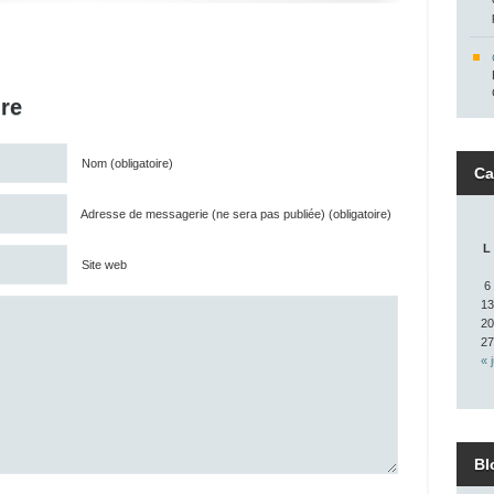
re
Nom (obligatoire)
Ca
Adresse de messagerie (ne sera pas publiée) (obligatoire)
L
Site web
6
13
20
27
« 
Bl