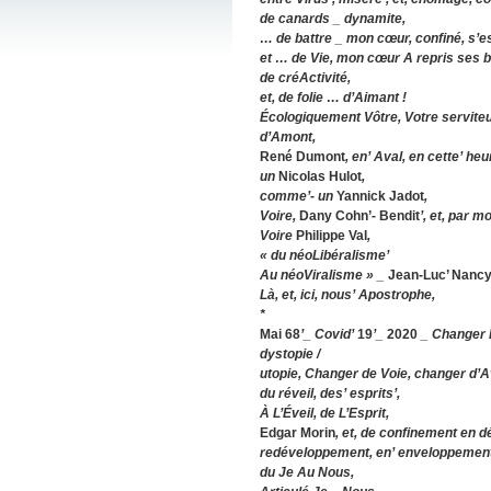
de canards _ dynamite,
… de battre _ mon cœur, confiné, s’e
et … de Vie, mon cœur A repris ses
de créActivité,
et, de folie … d’Aimant !
Écologiquement Vôtre, Votre serviteu
d’Amont,
René Dumont
, en’ Aval, en cette’ heu
un
Nicolas Hulot
,
comme’- un
Yannick Jadot
,
Voire,
Dany Cohn’- Bendit
’, et, par mo
Voire
Philippe Val
,
« du néoLibéralisme’
Au néoViralisme » _
Jean-Luc’ Nanc
Là, et, ici, nous’ Apostrophe,
*
Mai 68
’_ Covid’
19
’_
2020
_ Changer L
dystopie /
utopie, Changer de Voie, changer d’A
du réveil, des’ esprits’,
À L’Éveil, de L’Esprit,
Edgar Morin
, et, de confinement en 
redéveloppement, en’ enveloppement
du Je Au Nous,