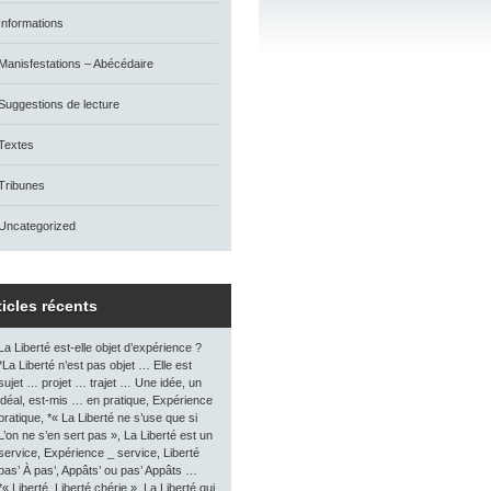
Informations
Manisfestations – Abécédaire
Suggestions de lecture
Textes
Tribunes
Uncategorized
ticles récents
La Liberté est-elle objet d’expérience ?
*La Liberté n’est pas objet … Elle est
sujet … projet … trajet … Une idée, un
idéal, est-mis … en pratique, Expérience
pratique, *« La Liberté ne s’use que si
L’on ne s’en sert pas », La Liberté est un
service, Expérience _ service, Liberté
pas’ À pas’, Appâts’ ou pas’ Appâts …
*« Liberté, Liberté chérie », La Liberté qui