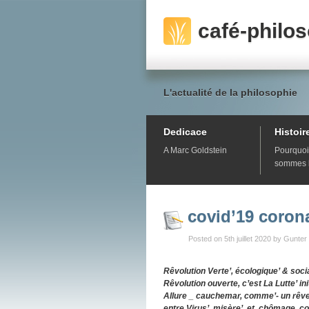
café-philo
L'actualité de la philosophie
Dedicace
Histoir
A Marc Goldstein
Pourquoi
sommes 
covid’19 coron
Posted on 5th juillet 2020 by Gunter
Rêv
olution Verte’, écologique’ & soci
Rêv
olution ouverte, c’est La Lutte’ init
Allure _ cauchemar, comme’- un rêve 
entre Virus’, misère’, et, chômage, c