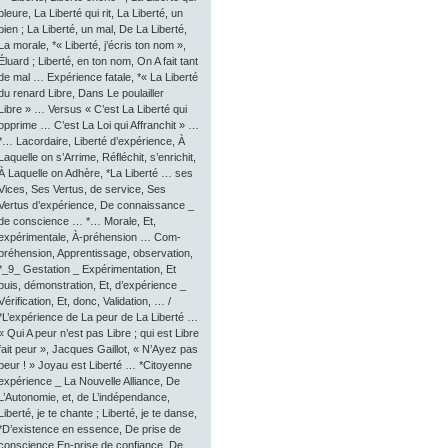
pleure, La Liberté qui rit, La Liberté, un
bien ; La Liberté, un mal, De La Liberté,
La morale, *« Liberté, j’écris ton nom »,
Éluard ; Liberté, en ton nom, On A fait tant
de mal … Expérience fatale, *« La Liberté
du renard Libre, Dans Le poulailler
Libre » … Versus « C’est La Liberté qui
opprime … C’est La Loi qui Affranchit » …
*… Lacordaire, Liberté d’expérience, À
Laquelle on s’Arrime, Réfléchit, s’enrichit,
À Laquelle on Adhère, *La Liberté … ses
Vices, Ses Vertus, de service, Ses
Vertus d’expérience, De connaissance _
de conscience … *… Morale, Et,
expérimentale, À-préhension … Com-
préhension, Apprentissage, observation,
*_9_ Gestation _ Expérimentation, Et
puis, démonstration, Et, d’expérience _
Vérification, Et, donc, Validation, … /
*L’expérience de La peur de La Liberté …
« Qui A peur n’est pas Libre ; qui est Libre
fait peur », Jacques Gaillot, « N’Ayez pas
peur ! » Joyau est Liberté … *Citoyenne
expérience _ La Nouvelle Alliance, De
L’Autonomie, et, de L’indépendance,
Liberté, je te chante ; Liberté, je te danse,
*D’existence en essence, De prise de
conscience En-prise de confiance, De