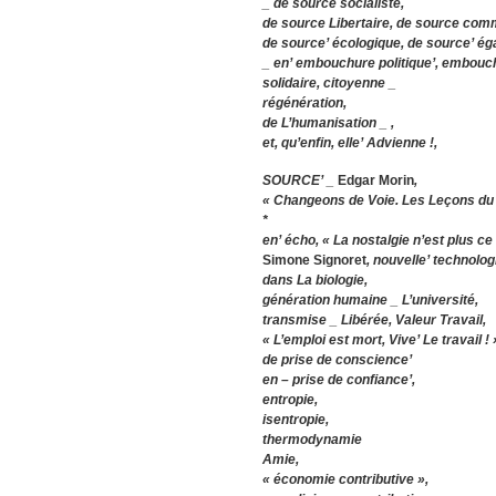
_ de source socialiste,
de source Libertaire, de source com
de source’ écologique, de source’ égal
_ en’ embouchure politique’, embouch
solidaire, citoyenne _
régénération,
de L’humanisation _ ,
et, qu’enfin, elle’ Advienne !,
SOURCE
’ _
Edgar Morin
,
« Changeons de Voie. Les Leçons du 
*
en’ écho, « La nostalgie n’est plus ce q
Simone Signoret
, nouvelle’ technolog
dans La
bi
ologie,
génération humaine _ L’université,
transmise _ Libérée, Valeur Travail,
« L’emploi est mort, Vive’ Le travail ! 
de prise de conscience’
en – prise de confiance’,
entropie,
isentropie,
thermodynamie
Amie,
« économie contributive »,