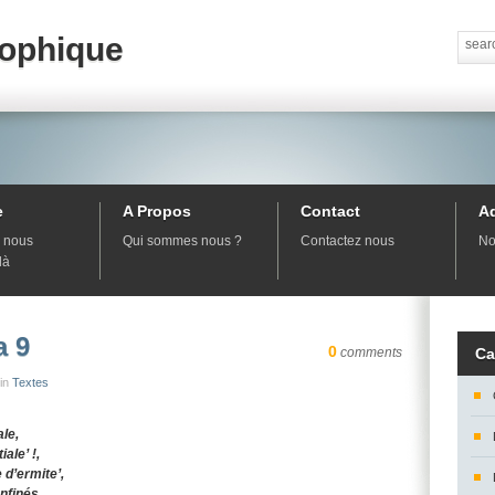
sophique
e
A Propos
Contact
A
 nous
Qui sommes nous ?
Contactez nous
No
là
a 9
0
comments
Ca
 in
Textes
ale,
iale’ !,
d’ermite’,
onfinés _