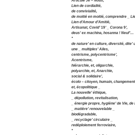
Articulé Je – Nous,
Lien de cordialité,
de convivialité,
de moitié en moitié, comprendre _ Lien
Lien d’Amour d’Amitié,
Artisanat, Covid’
19
’ _ Corona
9
’,
deus’ ex machina, hosanna ! Neuf’…
*
de nature’ en culture, diversité, dite’ u
une _ multiples’ Ailes,
centrisme, polycentrisme’,
Acentrisme,
hiérarchie, et, oligarchie,
polyarchie, et, Anarchie,
social & solidaire’,
écolo – citoyen, humain, changement 
et, écopolitique _
La nouvelle’ éthique,
_ dépollution, revitalisation,
_ énergie propre, hygiène’ de Vie, de 
_ matière’ renouvelable _
bi
odégradable,
_ recyclage’ circulaire _
redéploiement ferroviaire,
*