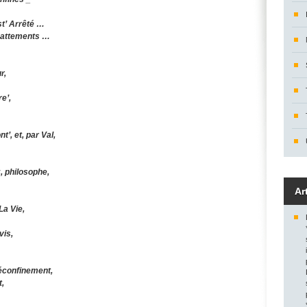
st’ Arrêté …
 battements …
r,
re’,
nt’, et, par Val,
y
, philosophe,
Ar
a Vie,
vis,
déconfinement,
,