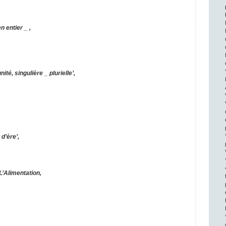
 entier _ ,
nité, singulière _ plurielle’,
d’ère’,
L’Alimentation,