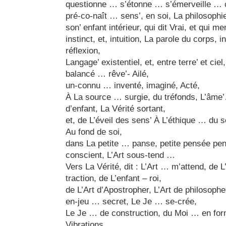
questionne … s’étonne … s’émerveille …
pré-co-naît … sens’, en soi, La philosophi
son’ enfant intérieur, qui dit Vrai, et qui m
instinct, et, intuition, La parole du corps, i
réflexion,
Langage’ existentiel, et, entre terre’ et cie
balancé … rêve’- Ailé,
un-connu … inventé, imaginé, Acté,
À La source … surgie, du tréfonds, L’âme’
d’enfant, La Vérité sortant,
et, de L’éveil des sens’ À L’éthique … du se
Au fond de soi,
dans La petite … panse, petite pensée pen
conscient, L’Art sous-tend …
Vers La Vérité, dit : L’Art … m’attend, de
traction, de L’enfant – roi,
de L’Art d’Apostropher, L’Art de philosophe
en-jeu … secret, Le Je … se-crée,
Le Je … de construction, du Moi … en form
Vibrations,