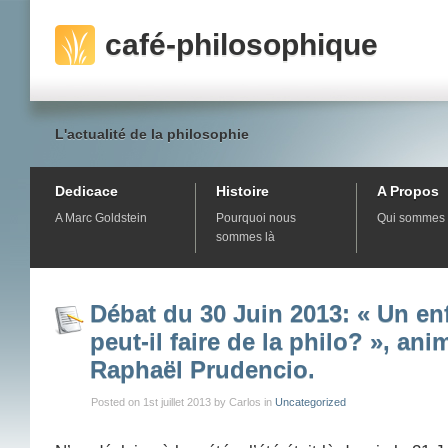
café-philosophique
L'actualité de la philosophie
Dedicace
Histoire
A Propos
A Marc Goldstein
Pourquoi nous
Qui sommes 
sommes là
Débat du 30 Juin 2013: « Un en
peut-il faire de la philo? », ani
Raphaël Prudencio.
Posted on 1st juillet 2013 by Carlos in
Uncategorized