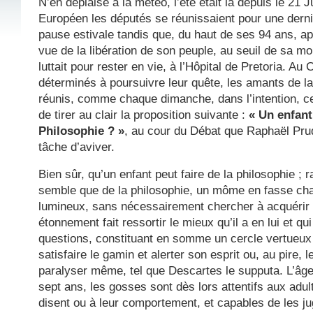
N’en déplaise à la météo, l’été était là depuis le 21 
Européen les députés se réunissaient pour une dern
pause estivale tandis que, du haut de ses 94 ans, a
vue de la libération de son peuple, au seuil de sa m
luttait pour rester en vie, à l’Hôpital de Pretoria. A
déterminés à poursuivre leur quête, les amants de la
réunis, comme chaque dimanche, dans l’intention, ce 
de tirer au clair la proposition suivante :
« Un enfant 
Philosophie ? »
, au cour du Débat que Raphaël Pru
tâche d’aviver.
Bien sûr, qu’un enfant peut faire de la philosophie ; r
semble que de la philosophie, un môme en fasse cha
lumineux, sans nécessairement chercher à acquérir
étonnement fait ressortir le mieux qu’il a en lui et q
questions, constituant en somme un cercle vertueux
satisfaire le gamin
et alerter son esprit ou, au pire, l
paralyser même, tel que Descartes le supputa. L’âge 
sept ans, les gosses
sont dès lors attentifs aux adult
disent ou à leur comportement, et capables de les ju