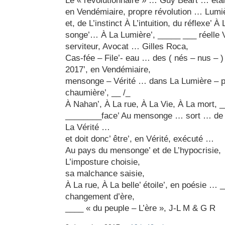
en Vendémiaire, propre révolution … Lumi
et, de L’instinct À L’intuition, du réflexe’ 
songe’… À La Lumière’, _____ ___ réelle V
serviteur, Avocat … Gilles Roca,
Cas-fée – File’- eau … des ( nés – nus – )
2017’, en Vendémiaire,
mensonge – Vérité … dans La Lumière – ph
chaumière’, __ /_
À Nahan’, À La rue, À La Vie, À La mort, 
________face’ Au mensonge … sort … de cel
La Vérité …
et doit donc’ être’, en Vérité, exécuté …
Au pays du mensonge’ et de L’hypocrisie,
L’imposture choisie,
sa malchance saisie,
À La rue, À La belle’ étoile’, en poésie …
changement d’ère,
____ « du peuple – L’ère », J-L M & G R