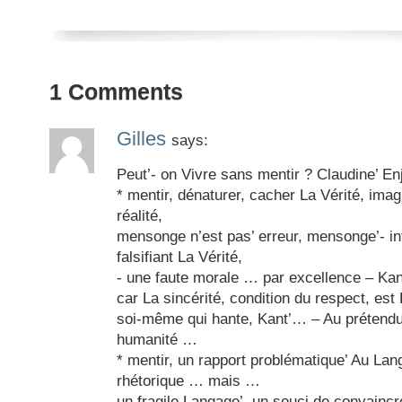
1
Comments
Gilles
says:
Peut’- on Vivre sans mentir ? Claudine’ En
* mentir, dénaturer, cacher La Vérité, imag
réalité,
mensonge n’est pas’ erreur, mensonge’- in
falsifiant La Vérité,
- une faute morale … par excellence – Kan
car La sincérité, condition du respect, est 
soi-même qui hante, Kant’… – Au prétendu
humanité …
* mentir, un rapport problématique’ Au La
rhétorique … mais …
un fragile Langage’, un souci de convainc