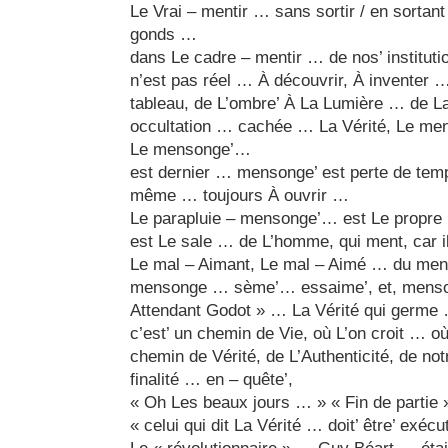
Le Vrai – mentir … sans sortir / en sort
gonds …
dans Le cadre – mentir … de nos’ instituti
n’est pas réel … À découvrir, À inventer
tableau, de L’ombre’ À La Lumière … de L
occultation … cachée … La Vérité, Le me
Le mensonge’…
est dernier … mensonge’ est perte de tem
même … toujours À ouvrir …
Le parapluie – mensonge’… est Le propre
est Le sale … de L’homme, qui ment, car i
Le mal – Aimant, Le mal – Aimé … du m
mensonge … sème’… essaime’, et, menso
Attendant Godot » … La Vérité qui germe
c’est’ un chemin de Vie, où L’on croit … o
chemin de Vérité, de L’Authenticité, de not
finalité … en – quête’,
« Oh Les beaux jours … » « Fin de partie »
« celui qui dit La Vérité … doit’ être’ exéc
Le « révolutionnaire » … Guy Béart … éta