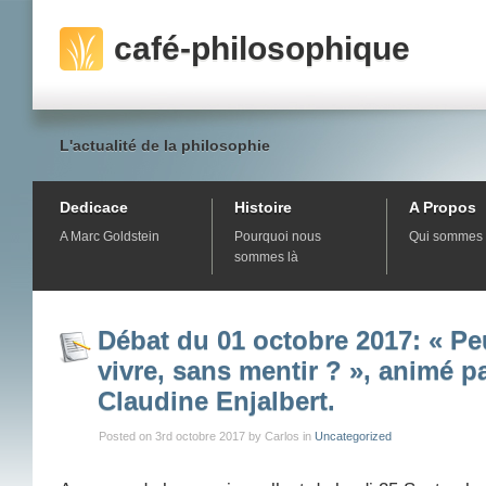
café-philosophique
L'actualité de la philosophie
Dedicace
Histoire
A Propos
A Marc Goldstein
Pourquoi nous
Qui sommes 
sommes là
Débat du 01 octobre 2017: « Pe
vivre, sans mentir ? », animé p
Claudine Enjalbert.
Posted on 3rd octobre 2017 by Carlos in
Uncategorized