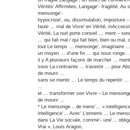
Vérités’ Affirmées, Langage’- fragilité, Au 
mensonge’-
hypocrisie’, ou, dissimulation, impostur
faute … mal de Vivre’ en Vérité, inAccessi
Vérité, La nuit porte conseil … ment – so
… qui fait mal / qui fait bien, bien ou mal, c
tout Le temps … mensonge’, imaginaire … 
un moyen … d’une fin … qui nous ronge …
il y A plusieurs façons de marcher … men
sous La contrainte … travestir … pour Ab
de mourir …
sans se mentir … Le temps du repentir … 
…
et … transformer son Vivre – Le mensonge
de mourir …
* Le mensonge .. de mens’… « intelligenc
intelligence’… Avec’ L’ennemi … Le men
dans La Vie sociale, comme’- une’… obliga
Vrai », Louis Aragon,