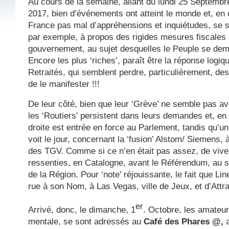
Au cours de la semaine, allant du lundi 25 Septembr
2017, bien d’événements ont atteint le monde et, en 
France pas mal d’appréhensions et inquiétudes, se s
par exemple, à propos des rigides mesures fiscales
gouvernement, au sujet desquelles le Peuple se de
Encore les plus ‘riches’, paraît être la réponse logiqu
Retraités, qui semblent perdre, particulièrement, de
de le manifester !!!
De leur côté, bien que leur ‘Grève’ ne semble pas a
les ‘Routiers’ persistent dans leurs demandes et, en
droite est entrée en force au Parlement, tandis qu’u
voit le jour, concernant la ‘fusion’ Alstom/ Siemens,
des TGV. Comme si ce n’en était pas assez, de vive
ressenties, en Catalogne, avant le Référendum, au s
de la Région. Pour ‘note’ réjouissante, le fait que L
rue à son Nom, à Las Vegas, ville de Jeux, et d’Attra
er
Arrivé, donc, le dimanche, 1
. Octobre, les amateu
mentale, se sont adressés au
Café
des
Phares
@,