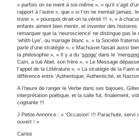
« parfois on se ment à soi-même », « qu’il s’agit d’u
rapport à l’autre », que « si l’on ne mentait jamais, 
triste », « pourquoi dirait-on la vérité !!! », « à chacu
enfants aiment bien mentir, et inventer des histoires 
remarquer que la ‘neuroscience’ ne distingue pas le rê
‘whith Lye’, ou mariage blanc », « la Société fratern
parle d’une stratégie », « Machiavel faisait aussi bie
la philosophie », « Il y a du ‘
songe’
dans le ‘men
song
Caïn, a tué Abel, son frère », « Le Message dépasse 
l’appel de la Littérature », « La stratégie de la Faim e
différence entre ‘Authentique, Authenticité, et Nazi
A l’heure de ranger le Verbe dans ses bajoues, Gille
interprétation poétique, et la salle fut, finalement, 
cogitante !!!
J Petite Annonce : « ‘Occasion’ !!! Parachute, servi
ouvert ! »
Carlos