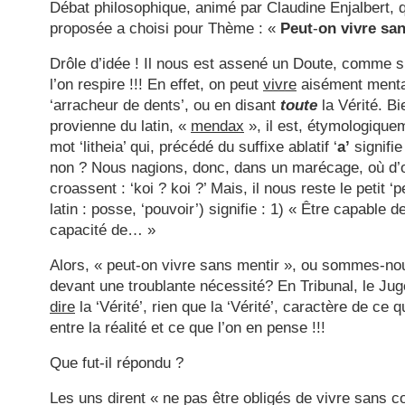
Débat
philosophique,
animé
par
Claudine
Enjalbert, 
proposée a choisi pour Thème : «
Peut
-
on
vivre
sa
Drôle d’idée ! Il nous est assené un Doute, comme s’il
l’on respire !!! En effet, on peut
vivre
aisément mentan
‘arracheur de dents’, ou en disant
toute
la Vérité. Bi
provienne du latin, «
mendax
», il est, étymologiquem
mot ‘litheia’ qui, précédé du suffixe ablatif ‘
a’
signifie 
non ? Nous nagions, donc, dans un marécage, où d’or
croassent : ‘koi ? koi ?’ Mais, il nous reste le petit ‘
latin : posse, ‘pouvoir’) signifie : 1) « Être capable 
capacité de… »
Alors, « peut-on vivre sans mentir », ou sommes-nous
devant une troublante nécessité? En Tribunal, le J
dire
la ‘Vérité’, rien que la ‘Vérité’, caractère de ce 
entre la réalité et ce que l’on en pense !!!
Que fut-il répondu ?
Les uns dirent « ne pas être obligés de vivre sans co