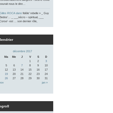
pourait nous le dire…
Gilles ROCA dans
fidèle’ rebelle » _ Guy
Bedos’… _ ___nécro – spiritual, ___
Corse’- est … son dernier rôle,
lendrier
décembre 2017
Ma
Me
J
V
S
D
1
2
3
5
6
7
8
9
10
12
13
14
15
16
17
19
20
21
22
23
24
26
27
28
29
30
31
nov
jan »
ogroll