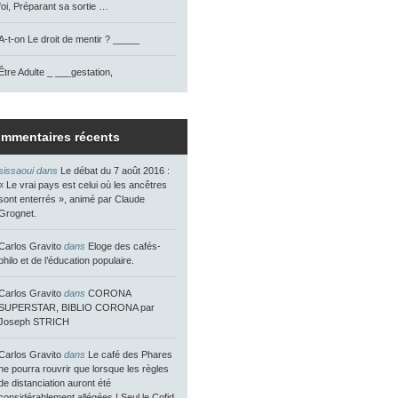
foi, Préparant sa sortie …
A-t-on Le droit de mentir ? _____
Être Adulte _ ___gestation,
mmentaires récents
sissaoui dans
Le débat du 7 août 2016 :
« Le vrai pays est celui où les ancêtres
sont enterrés », animé par Claude
Grognet.
Carlos Gravito
dans
Eloge des cafés-
philo et de l’éducation populaire.
Carlos Gravito
dans
CORONA
SUPERSTAR, BIBLIO CORONA par
Joseph STRICH
Carlos Gravito
dans
Le café des Phares
ne pourra rouvrir que lorsque les règles
de distanciation auront été
considérablement allégées ! Seul le Cofid