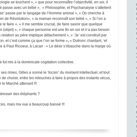
ologie se touchent », « que pour reconnaître l’objectivité, en soi, il
i se passe avec un bébé », « Philosophie, et Psychanalyse s’attellent
ésir’ passe par le langage de l’Homme animal », « On cherche à
in de Révolution», « la maman reconnaît son bébé », « Si l’on a
 le faire », « il me semble crucial, de faire savoir que quelque
i (objet) », « chaque personne est une fin en soi et n’a pas besoin
a relation au père implique détachement », « ‘Je’ est construit par
tion, et c’est comme ça que l’on se forme »
,
« Dutronc chantant, ‘et
férence à Paul Ricoeur, à Lacan : « Le désir s’ébauche dans la marge où
e fut mis à la dominicale cogitation collective.
es rimes, Gilles a sonné le ‘tocsin’ du
moment
intellectuel, et tout
 de choisir, entre les retouches à faire à propos des instants vécus,
 le Marché attenant !!!
dresser des éléphants ?
puces, mais ma vue a beaucoup baissé !!!