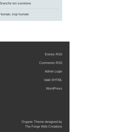
Branche ton sonotone
Humain, trop humain
Entries RSS
Comments RSS
Admin Login
Valid XHTML
WordPress
Organic Theme designed by
The Forge Web Creations