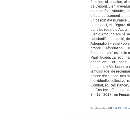
émotion, et, passion, et 
de L’esprit, Lien, d’éval
d’une quête’, Aboutie, u
d’épanouissement, un manq
un besoin d’Assurance … d
Le respect, et, L’égard, d
dans Le regard d’Autrui, 
Lien d’Amour d’Amitié, de
substantifique moelle, d
Adéquation – sujet / objet
propre … rêv’élation … e
fondamentale’ est cette 
Paul Ricœur, La reconnai
donne Vie … et – sens’… 
de Ladite « Vie bonne » q
témoignage, de reconnai
propre rêv’olution, des m
individuelle, collective,
Combat, et, Résistance’, 
__ Cas-fée – File’- eau d
3 – 12’- 2017’, en Frima
____
3rd décembre 2017 at
13 h 00 m