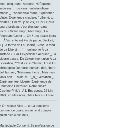
mes, cinq, sens, Au sens, *Où quinte-
est-sens … du sens, substantifique
moelle _ L’Accessible étoile, Expérience
Vitale, Expérience cruciale, * Liberté, tu
existes ; Liberté, je te Vis, « Car Le plus
Lourd fardeau, c’est d’exister sans
Vivre » Victor Hugo, Alter Hugo, En
Attendant Godot … Oh ! Les beaux jours
… À Vivre, Avant Fin de partie, Beckett,
« [ La forme de La Liberté, C’est Le fond
de La Liberté … *… qui monte À La
surface », Par L’expérience Acquise _ La
Liberté passe, De L’expérimentation À La
Libération, *C’est ici Le Chemin, C’est La
philosophie De notre, humain, défi, Notre
défi humain, *Maintenant et ici, Mais non,
Mais non … Mais-si ! *_9_ Gestation _
Expérimentée, Liberté, Expérience de
L’humaine Libération, Notre finalité …
Cas-fée-Philo’s, À L’ Entrepot’s, 29 juin
2024, en Messidor, Gilles Roca – Laure
« On A deux Vies … et La deuxième
commence quand on se rend compte
qu’on n’en A qu’une »,
Manipulable Consenti, Sa profession de