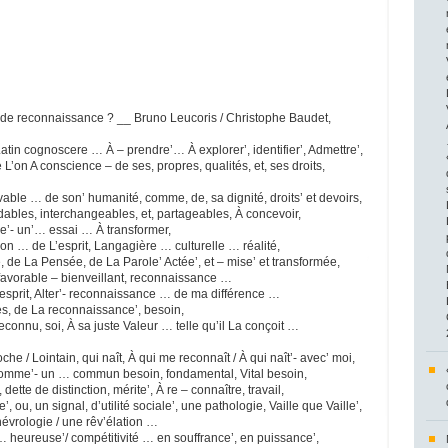
 de reconnaissance ? __ Bruno Leucoris / Christophe Baudet,
tin cognoscere … À – prendre’… À explorer’, identifier’, Admettre’,
 L’on A conscience – de ses, propres, qualités, et, ses droits,
able … de son’ humanité, comme, de, sa dignité, droits’ et devoirs,
bles, interchangeables, et, partageables, À concevoir,
e’- un’… essai … À transformer,
on … de L’esprit, Langagière … culturelle … réalité,
 de La Pensée, de La Parole’ Actée’, et – mise’ et transformée,
favorable – bienveillant, reconnaissance …
esprit, Alter’- reconnaissance … de ma différence …
s, de La reconnaissance’, besoin,
reconnu, soi, À sa juste Valeur … telle qu’il La conçoit …
che / Lointain, qui naît, À qui me reconnaît / À qui naît’- avec’ moi,
comme’- un … commun besoin, fondamental, Vital besoin,
ette de distinction, mérite’, À re – connaître, travail,
’, ou, un signal, d’utilité sociale’, une pathologie, Vaille que Vaille’,
névrologie / une rêv’élation …
… heureuse’/ compétitivité … en souffrance’, en puissance’,