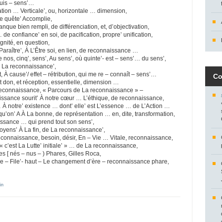
puis – sens’…
uation … Verticale’, ou, horizontale … dimension,
ne quête’ Accomplie,
ue bien rempli, de différenciation, et, d’objectivation,
e confiance’ en soi, de pacification, propre’ unification,
ignité, en question,
Paraître’, À L’Être soi, en lien, de reconnaissance …
 nos, cinq’, sens’, Au sens’, où quinte’- est – sens’… du sens’,
e La reconnaissance’,
, À cause’/ effet – rétribution, qui me re – connaît – sens’…
Co
t don, et réception, essentielle, dimension …
reconnaissance, « Parcours de La reconnaissance » –
ssance sourit’ À notre cœur … L’éthique, de reconnaissance,
À notre’ existence … dont’ elle’ est L’essence … de L’Action …
u’on’ A À La bonne, de représentation … en, dite, transformation,
ssance … qui prend tout son sens’,
oyens’ À La fin, de La reconnaissance’,
 reconnaissance, besoin, désir, En – Vie … Vitale, reconnaissance,
« c’est La Lutte’ initiale’ » … de La reconnaissance,
es [ nés – nus – ) Phares, Gilles Roca,
ire – File’- haut – Le changement d’ère – reconnaissance phare,
in