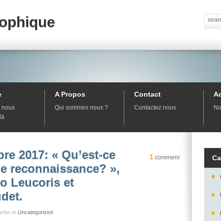
sophique
e
A Propos
Contact
A
 nous
Qui sommes nous ?
Contactez nous
No
là
re 2017: « Qu’est-ce
1
comment
Ca
de reconnaissance? »,
o Leucoris et
det.
rlos in
Uncategorized