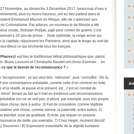
di 27 Novembre, au dimanche 3 Décembre 2017, beaucoup d’eau a
événements, plus ou moins heureux, ont eu lieu partout dans le
sident Emmanuel Macron en Afrique, afin de s’adresser aux
e du Colonialisme. Par ailleurs, un nouveau tir de Missile a été
néral croate, Slohdan Praljak, jugé pour crimes de guerre, s’est
damnait à 20 ans de prison… Note optimiste, la neige arrive sur
la capitale, réjouissent les Parisiens, ainsi que le tirage au sort de
aux Bleus ce qui enchante tous les français.
Phares@
eut lieu le traditionnel débat philosophique que, parmi
m, Bruno Leucoris et Christophe Baudet ont choisi d’animer… en
t
-
ce
que
le
besoin
de
reconnaissance
?
»
‘recognoscere’, ce qui veut dire, ‘retrouver’, puis ‘connaître’. De là,
tir d’une connaissance préalable, comme celle d’un criminel en fuite,
Ar
 la réalité, le passé et le présent, etc., c’est un constat de
miroir’ tenant au fait qu’il met en évidence une reconnaissance
 préalable (on ne se voit pas, d’abord, par exemple, puis son propre
elque chose, face à autrui. 3) Fait de considérer, comme légitime
nsidérer une chose, comme sienne, la paternité, entre autres. 5)
 bienfait, suivi de gratitude. 6) Acte, par lequel on assume
nnaissance de dette, par exemple. 7) Chez Hegel, moment décisif
 Souvenirs ! B) Expression essentielle de la dignité humaine.