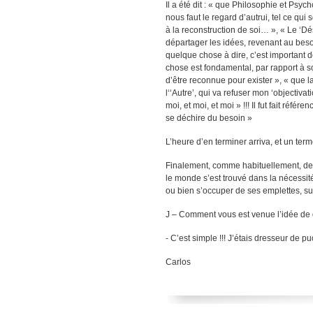
Il a été dit : « que Philosophie et Psych
nous faut le regard d’autrui, tel ce qu
à la reconstruction de soi… », « Le ‘D
départager les idées, revenant au beso
quelque chose à dire, c’est important de
chose est fondamental, par rapport à so
d’être reconnue pour exister », « que l
l‘‘Autre’, qui va refuser mon ‘objectiva
moi, et moi, et moi » !!! Il fut fait ré
se déchire du besoin »
L’heure d’en terminer arriva, et un term
Finalement, comme habituellement, de s
le monde s’est trouvé dans la nécessité
ou bien s’occuper de ses emplettes, sur
J – Comment vous est venue l’idée de 
- C’est simple !!! J’étais dresseur de 
Carlos