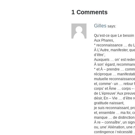
1
Comments
Gilles
says:
Qu’est-ce que Le besoin
Aux Phares,
* reconnaissance … du La
À L’Autre, manifester, que
d’être’,
Auxquels … on’ est redev
À son’ égard, recommanda
* et À – prendre … comm
réciproque … manifestati
mutuelle reconnaissance,
et, comme’- un … retour 
corps’ et Âme … corps – 
de L’épreuve’ Aux preuve
désir, En – Vie … d’être 
gratitude naissant,
je suis reconnaissant, pro
et, ensemble … ma foi, 
manque … de distinction, d
À re – connaître’, un signe
ou, une’ Aliénation, une 
contingence / nécessité 