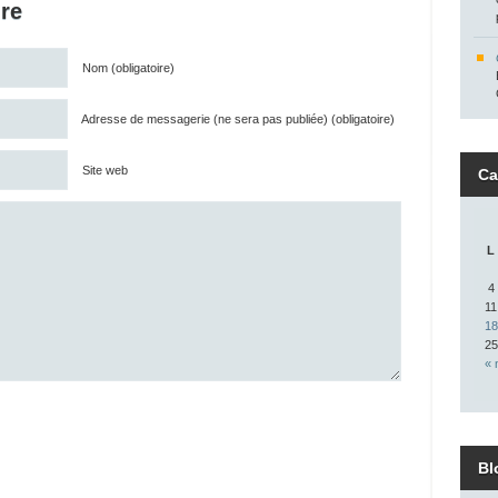
re
Nom (obligatoire)
Adresse de messagerie (ne sera pas publiée) (obligatoire)
Site web
Ca
L
4
11
18
25
« 
Bl