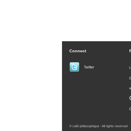
Connect
Twitter
L
D
a
© café-philosophique - All rights reserved