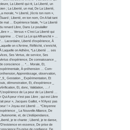
pleure, La Liberté qui rit, La Liberté, un
bien ; La Liberté, un mal, De La Liberté,
La morale, *« Liberté, j’écris ton nom »,
Éluard ; Liberté, en ton nom, On A fait tant
de mal … Expérience fatale, *« La Liberté
du renard Libre, Dans Le poulailler
Libre » … Versus « C’est La Liberté qui
opprime … C’est La Loi qui Affranchit » …
*… Lacordaire, Liberté d’expérience, À
Laquelle on s’Arrime, Réfléchit, s’enrichit,
À Laquelle on Adhère, *La Liberté … ses
Vices, Ses Vertus, de service, Ses
Vertus d’expérience, De connaissance _
de conscience … *… Morale, Et,
expérimentale, À-préhension … Com-
préhension, Apprentissage, observation,
*_9_ Gestation _ Expérimentation, Et
puis, démonstration, Et, d’expérience _
Vérification, Et, donc, Validation, … /
*L’expérience de La peur de La Liberté …
« Qui A peur n’est pas Libre ; qui est Libre
fait peur », Jacques Gaillot, « N’Ayez pas
peur ! » Joyau est Liberté … *Citoyenne
expérience _ La Nouvelle Alliance, De
L’Autonomie, et, de L’indépendance,
Liberté, je te chante ; Liberté, je te danse,
*D’existence en essence, De prise de
conscience En-prise de confiance, De