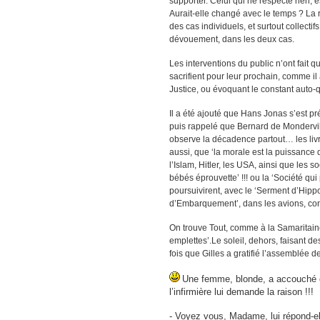
supporter. Celui qui ne respecte rien,
Aurait-elle changé avec le temps ? La r
des cas individuels, et surtout collect
dévouement, dans les deux cas.
Les interventions du public n’ont fait qu
sacrifient pour leur prochain, comme il 
Justice, ou évoquant le constant auto-
Il a été ajouté que Hans Jonas s’est pré
puis rappelé que Bernard de Monderville
observe la décadence partout… les livre
aussi, que ‘la morale est la puissance 
l’Islam, Hitler, les USA, ainsi que les s
bébés éprouvette’ !!! ou la ‘Société qui 
poursuivirent, avec le ‘Serment d’Hippoc
d’Embarquement’, dans les avions, conte
On trouve Tout, comme à la Samaritaine
emplettes’.Le soleil, dehors, faisant de
fois que Gilles a gratifié l’assemblée 
Une femme, blonde, a accouché de
l’infirmière lui demande la raison !!!
- Voyez vous, Madame,
lui répond-e