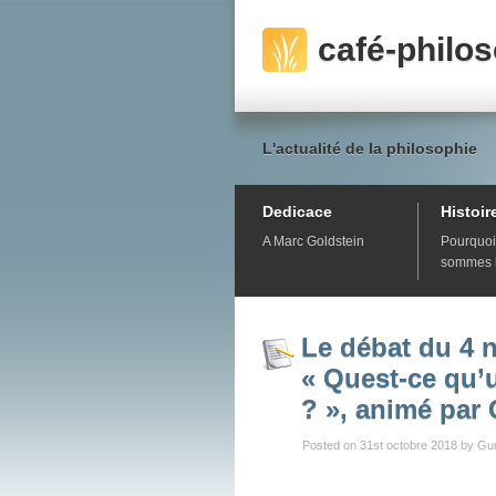
café-philo
L'actualité de la philosophie
Dedicace
Histoir
A Marc Goldstein
Pourquoi
sommes 
Le débat du 4 
« Quest-ce qu’
? », animé par
Posted on 31st octobre 2018 by Gu