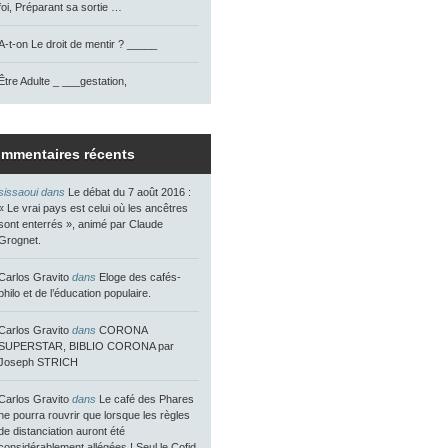
foi, Préparant sa sortie …
A-t-on Le droit de mentir ? _____
Être Adulte _ ___gestation,
mmentaires récents
sissaoui dans
Le débat du 7 août 2016 :
« Le vrai pays est celui où les ancêtres
sont enterrés », animé par Claude
Grognet.
Carlos Gravito
dans
Eloge des cafés-
philo et de l’éducation populaire.
Carlos Gravito
dans
CORONA
SUPERSTAR, BIBLIO CORONA par
Joseph STRICH
Carlos Gravito
dans
Le café des Phares
ne pourra rouvrir que lorsque les règles
de distanciation auront été
considérablement allégées ! Seul le Cofid