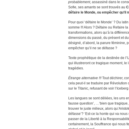
probablement
, assassiné dans le consu
Sofie, ses amants se sont trouvés au
C
défaire le Monde, ou empêcher qu’il 
Pour quoi ‘défaire le Monde’ ? Du latin 
somme !!! Alors ? Défaire ou Refaire la
transformations, alors qu’à la différenc
dimensions du passé, du présent et du 
désigné, d’abord, la parure féminine, p
empêcher qu’il ne se défasse ?
Texte prophétique de la destinée de l’U
qui illustreront ce tragique moment, 
tragédies.
Étrange alternative !!!
Tout déchirer, com
cela peut-il se traduire par Révolutio
sur le Titanic, refusant de voir l’Iceberg
Les langues se sont déliées, les uns en
fausse question’, …‘bien que tragique
trouver le juste milieux, alors qu’Arist
défasse’? ‘Est-ce la honte qui va nous sa
passer de la Liberté à la Responsabilité !
certainement, la Souffrance qui nous fer