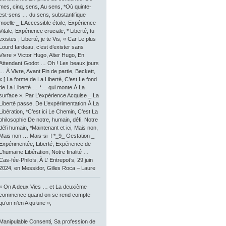
mes, cinq, sens, Au sens, *Où quinte-
est-sens … du sens, substantifique
moelle _ L’Accessible étoile, Expérience
Vitale, Expérience cruciale, * Liberté, tu
existes ; Liberté, je te Vis, « Car Le plus
Lourd fardeau, c’est d’exister sans
Vivre » Victor Hugo, Alter Hugo, En
Attendant Godot … Oh ! Les beaux jours
… À Vivre, Avant Fin de partie, Beckett,
« [ La forme de La Liberté, C’est Le fond
de La Liberté … *… qui monte À La
surface », Par L’expérience Acquise _ La
Liberté passe, De L’expérimentation À La
Libération, *C’est ici Le Chemin, C’est La
philosophie De notre, humain, défi, Notre
défi humain, *Maintenant et ici, Mais non,
Mais non … Mais-si ! *_9_ Gestation _
Expérimentée, Liberté, Expérience de
L’humaine Libération, Notre finalité …
Cas-fée-Philo’s, À L’ Entrepot’s, 29 juin
2024, en Messidor, Gilles Roca – Laure
« On A deux Vies … et La deuxième
commence quand on se rend compte
qu’on n’en A qu’une »,
Manipulable Consenti, Sa profession de