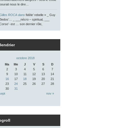
pourait nous le dire…
Gilles ROCA dans
fidèle’ rebelle » _ Guy
Bedos’… _ ___nécro – spiritual, ___
Corse’- est … son dernier rôle,
lendrier
octobre 2018
Ma
Me
J
V
S
D
2
3
4
5
6
7
9
10
11
12
13
14
16
17
18
19
20
21
23
24
25
26
27
28
30
31
sept
nov »
ogroll