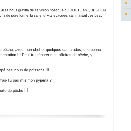
 Gilles nous gratifia de sa vision poétique du DOUTE en QUESTION
ns de pure forme, la salle fut vite évacuée, car il faisait très beau
ie de pêche, avec mon chef et quelques camarades, une bonne
entation !!! Peut-tu préparer mes affaires de pêche, y
trapé beaucoup de poissons !!!
 n’as-Tu pas mis mon pyjama ?
!!!
boîte de pê
che