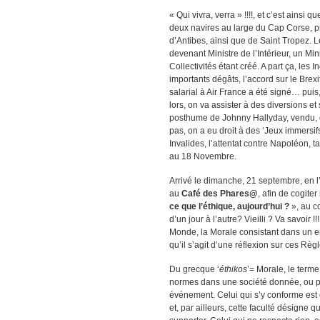
« Qui vivra, verra » !!!!, et c’est ainsi 
deux navires au large du Cap Corse, p
d’Antibes, ainsi que de Saint Tropez. 
devenant Ministre de l’Intérieur, un Min
Collectivités étant créé. A part ça, les 
importants dégâts, l’accord sur le Brexi
salarial à Air France a été signé… puis
lors, on va assister à des diversions 
posthume de Johnny Hallyday, vendu, dé
pas, on a eu droit à des ‘Jeux immersifs
Invalides, l’attentat contre Napoléon, t
au 18 Novembre.
Arrivé le dimanche, 21 septembre, en l’
au
Café des Phare
s@
,
afin de cogiter
ce que l’ét
h
ique, aujourd’hui ?
», au c
d’un jour à l’autre? Vieilli ? Va savoir !
Monde, la Morale consistant dans un e
qu’il s’agit d’une réflexion sur ces Règl
Du grecque ‘
éthikos
’= Morale, le term
normes dans une société donnée, ou pré
événement. Celui qui s’y conforme est 
et, par ailleurs, cette faculté désign