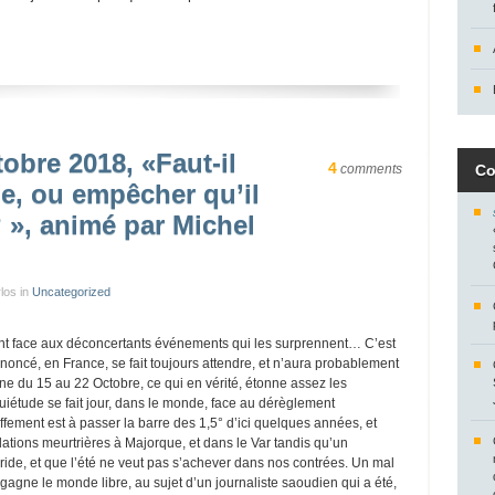
obre 2018, «Faut-il
4
comments
Co
de, ou empêcher qu’il
 », animé par Michel
los in
Uncategorized
font face aux déconcertants événements qui les surprennent… C’est
noncé, en France, se fait toujours attendre, et n’aura probablement
ne du 15 au 22 Octobre, ce qui en vérité, étonne assez les
quiétude se fait jour, dans le monde, face au dérèglement
ffement est à passer la barre des 1,5° d’ici quelques années, et
tions meurtrières à Majorque, et dans le Var tandis qu’un
ride, et que l’été ne veut pas s’achever dans nos contrées. Un mal
i gagne le monde libre, au sujet d’un journaliste saoudien qui a été,