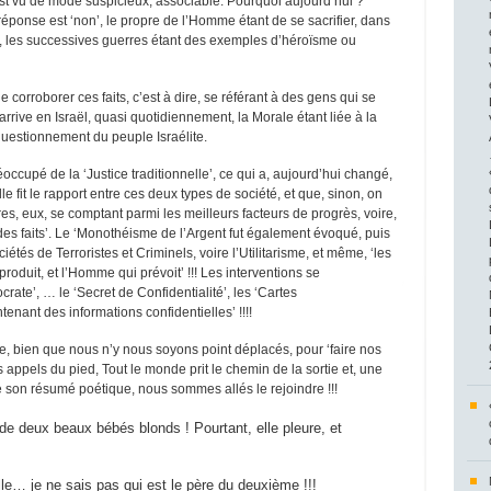
 est vu de mode suspicieux, associable. Pourquoi aujourd’hui ?
éponse est ‘non’, le propre de l’Homme étant de se sacrifier, dans
ifs, les successives guerres étant des exemples d’héroïsme ou
e corroborer ces faits, c’est à dire, se référant à des gens qui se
arrive en Israël, quasi quotidiennement, la Morale étant liée à la
questionnement du peuple Israélite.
occupé de la ‘Justice traditionnelle’, ce qui a, aujourd’hui changé,
 fit le rapport entre ces deux types de société, et que, sinon, on
s, eux, se comptant parmi les meilleurs facteurs de progrès, voire,
des faits’. Le ‘Monothéisme de l’Argent fut également évoqué, puis
ociétés de Terroristes et Criminels, voire l’Utilitarisme, et même, ‘les
produit, et l’Homme qui prévoit’ !!! Les interventions se
rate’, … le ‘Secret de Confidentialité’, les ‘Cartes
nant des informations confidentielles’ !!!!
, bien que nous n’y nous soyons point déplacés, pour ‘faire nos
s appels du pied, Tout le monde prit le chemin de la sortie et, une
de son résumé poétique, nous sommes allés le rejoindre !!!
 deux beaux bébés blonds ! Pourtant, elle pleure, et
lle… je ne sais pas qui est le père du deuxième !!!