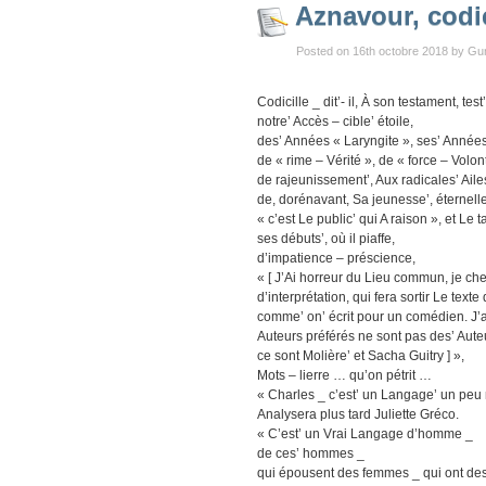
Aznavour, codic
Posted on 16th octobre 2018 by Gu
Codicille _ dit’- il, À son testament, te
notre’ Accès – cible’ étoile,
des’ Années « Laryngite », ses’ Années 
de « rime – Vérité », de « force – Volo
de rajeunissement’, Aux radicales’ Aile
de, dorénavant, Sa jeunesse’, éternelle
« c’est Le public’ qui A raison », et Le 
ses débuts’, où il piaffe,
d’impatience – préscience,
« [ J’Ai horreur du Lieu commun, je che
d’interprétation, qui fera sortir Le text
comme’ on’ écrit pour un comédien. J’ai
Auteurs préférés ne sont pas des’ Aut
ce sont Molière’ et Sacha Guitry ] »,
Mots – lierre … qu’on pétrit …
« Charles _ c’est’ un Langage’ un peu
Analysera plus tard Juliette Gréco.
« C’est’ un Vrai Langage d’homme _
de ces’ hommes _
qui épousent des femmes _ qui ont des