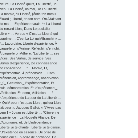
pleure, La Liberté qui rit, La Liberté, un
bien ; La Liberté, un mal, De La Liberté,
La morale, *« Liberté, j’écris ton nom »,
Éluard ; Liberté, en ton nom, On A fait tant
de mal … Expérience fatale, *« La Liberté
du renard Libre, Dans Le poulailler
Libre » … Versus « C’est La Liberté qui
opprime … C’est La Loi qui Affranchit » …
*… Lacordaire, Liberté d’expérience, À
Laquelle on s’Arrime, Réfléchit, s’enrichit,
À Laquelle on Adhère, *La Liberté … ses
Vices, Ses Vertus, de service, Ses
Vertus d’expérience, De connaissance _
de conscience … *… Morale, Et,
expérimentale, À-préhension … Com-
préhension, Apprentissage, observation,
*_9_ Gestation _ Expérimentation, Et
puis, démonstration, Et, d’expérience _
Vérification, Et, donc, Validation, … /
*L’expérience de La peur de La Liberté …
« Qui A peur n’est pas Libre ; qui est Libre
fait peur », Jacques Gaillot, « N’Ayez pas
peur ! » Joyau est Liberté … *Citoyenne
expérience _ La Nouvelle Alliance, De
L’Autonomie, et, de L’indépendance,
Liberté, je te chante ; Liberté, je te danse,
*D’existence en essence, De prise de
conscience En-prise de confiance, De