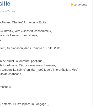
ille
0
comments
nter in
Textes
st’- Aimant, Charles’ Aznavour – Étoile,
« introït’», Vers « son’ Art, consommé »,
nté », de L’essai … transformé,
s _
,
talent, Au diapason, dans L’ombre d’ Édith’ Piaf’,
rche plutôt La tournure, poétique _
e de L’ordinaire. J’écris toutes mes chansons,
 toujours La scène’ en tête _ poétique d’interprétation. Mes’
eurs de chansons,
 macho »,
’ enfants. Ce n’est pas’ un Langage _