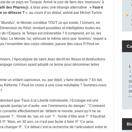
lat de ce pays en Turquie. Arrivé le jour de faire des ‘mamours’ à
afé des Phares
@
, à bras avec une étrange alternative :
« Faut-il
ne se défasse ?
», au cours d’un débat, animé par Michel Turrini.
‘
Mundus
’, le Monde constitue TOUT ce qui existe, l’Univers, en
 Dimension du Réel, rendant possibles et intelligibles toutes les
e de l’Espace, le Temps est irréversible ? Il comprend, en lui, les
futur. Le Monde, lui, véhicule le même sens que ‘kosmos’, lequel a
uis l’ensemble des corps célestes, parure des cieux !!! Peut-on
Ca
nivers, l’Apocalypse de saint Jean décrit les fléaux et destructions
le langage commun ayant adopté ce terme pour dénommer telles
L
1
8
me un enfant capricieux, ou, par dépit, y faire obstacle ? En fait,
15
n ou Réforme ? Peut-on croire à une crise inévitable ? Sommes-nous
22
 ?
29
« 
tendant que ‘Face à la Liberté individuelle, l’Ecologie est une
, ajoute quelqu’un d’autre, vue l’imminence du danger’. ‘’Comment
ote conseille effectivement de ‘défaire le monde, avant qu’il ne se
uver ?’, ‘Honte du ‘sac en cuir’ ?’, ‘honte d’être aisé ?’ ‘Il faudrait
!!’ ‘Mais, en 30 ans, ce n’est pas facile à faire !!!’ ‘Ce sera,
Bl
a changer !!!’, ‘Ce débat c’est la recherche de l’articulation entre le