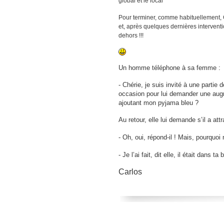
global et le local’
Pour terminer, comme habituellement,
et, après quelques dernières interventio
dehors !!!
Un homme téléphone à sa femme :
- Chérie, je suis invité à une part
occasion pour lui demander une augm
ajoutant mon pyjama bleu ?
Au retour, elle lui demande s’il a at
- Oh, oui, répond-il !
Mais, pourquoi
- Je l’ai fait, dit elle, il était dan
s
ta 
Carlos