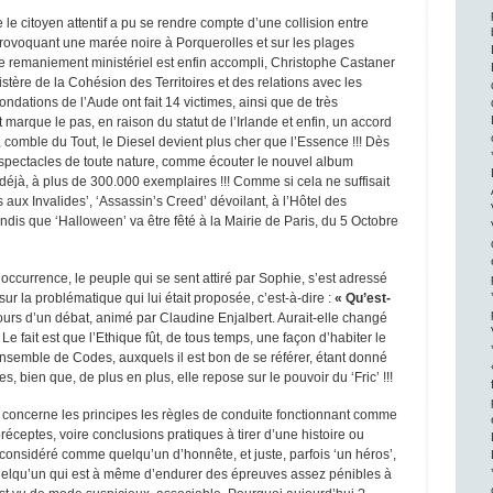
que le citoyen attentif a pu se rendre compte d’une collision entre
rovoquant une marée noire à Porquerolles et sur les plages
Le remaniement ministériel est enfin accompli, Christophe Castaner
istère de la Cohésion des Territoires et des relations avec les
Inondations de l’Aude ont fait 14 victimes, ainsi que de très
t marque le pas, en raison du statut de l’Irlande et enfin, un accord
, comble du Tout, le Diesel devient plus cher que l’Essence !!! Dès
et spectacles de toute nature, comme écouter le nouvel album
jà, à plus de 300.000 exemplaires !!! Comme si cela ne suffisait
 aux Invalides’, ‘Assassin’s Creed’ dévoilant, à l’Hôtel des
andis que ‘Halloween’ va être fêté à la Mairie de Paris, du 5 Octobre
occurrence, le peuple qui se sent attiré par Sophie, s’est adressé
 sur la problématique qui lui était proposée, c’est-à-dire :
« Qu’est-
ours d’un débat, animé par Claudine Enjalbert. Aurait-elle changé
!! Le fait est que l’Ethique fût, de tous temps, une façon d’habiter le
nsemble de Codes, auxquels il est bon de se référer, étant donné
es, bien que, de plus en plus, elle repose sur le pouvoir du ‘Fric’ !!!
e concerne les principes les règles de conduite fonctionnant comme
ceptes, voire conclusions pratiques à tirer d’une histoire ou
considéré comme quelqu’un d’honnête, et juste, parfois ‘un héros’,
e quelqu’un qui est à même d’endurer des épreuves assez pénibles à