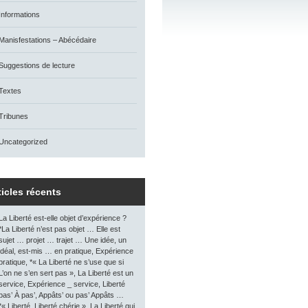
Informations
Manisfestations – Abécédaire
Suggestions de lecture
Textes
Tribunes
Uncategorized
ticles récents
La Liberté est-elle objet d’expérience ?
*La Liberté n’est pas objet … Elle est
sujet … projet … trajet … Une idée, un
idéal, est-mis … en pratique, Expérience
pratique, *« La Liberté ne s’use que si
L’on ne s’en sert pas », La Liberté est un
service, Expérience _ service, Liberté
pas’ À pas’, Appâts’ ou pas’ Appâts …
*« Liberté, Liberté chérie », La Liberté qui