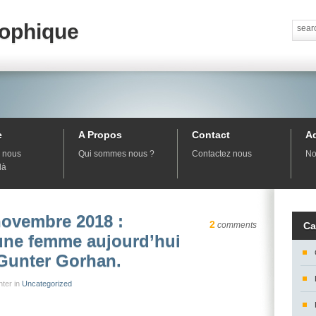
sophique
e
A Propos
Contact
A
 nous
Qui sommes nous ?
Contactez nous
No
là
novembre 2018 :
2
comments
Ca
une femme aujourd’hui
 Gunter Gorhan.
nter in
Uncategorized