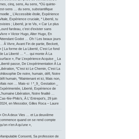
mes, cinq, sens, Au sens, *Où quinte-
est-sens … du sens, substantifique
moelle _ L’Accessible étoile, Expérience
Vitale, Expérience cruciale, * Liberté, tu
existes ; Liberté, je te Vis, « Car Le plus
Lourd fardeau, c’est d’exister sans
Vivre » Victor Hugo, Alter Hugo, En
Attendant Godot … Oh ! Les beaux jours
… À Vivre, Avant Fin de partie, Beckett,
« [ La forme de La Liberté, C’est Le fond
de La Liberté … *… qui monte À La
surface », Par L’expérience Acquise _ La
Liberté passe, De L’expérimentation À La
Libération, *C’est ici Le Chemin, C’est La
philosophie De notre, humain, défi, Notre
défi humain, *Maintenant et ici, Mais non,
Mais non … Mais-si ! *_9_ Gestation _
Expérimentée, Liberté, Expérience de
L’humaine Libération, Notre finalité …
Cas-fée-Philo’s, À L’ Entrepot’s, 29 juin
2024, en Messidor, Gilles Roca – Laure
« On A deux Vies … et La deuxième
commence quand on se rend compte
qu’on n’en A qu’une »,
Manipulable Consenti, Sa profession de