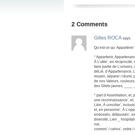
2
Comments
Gilles ROCA
says:
Qu’est-ce qu’ Appartenir
* Appartenir, Appartenanc
À L’utile’, en réciprocité
faire partie de L’univers, 
déLié, d’Appartenance, Lié
moyen, séparer / réunir,
de nos Valeurs, couleurs
des Gilets jaunes, ____
* part d’Assimilation, et,
une reconnaissance’, et,
Liée, À concilier’, inclu
et, en personne’, À L’opp
endossés, défaussés’, exa
diversité, Lien _ hospit
rue,
cosmos’ / cahos’, ordre /