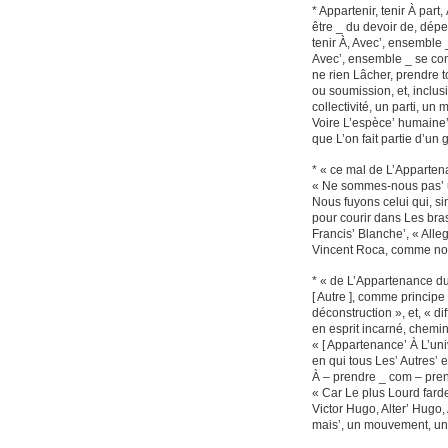
* Appartenir, tenir À part,
être _ du devoir de, dépen
tenir À, Avec’, ensemble _ 
Avec’, ensemble _ se com
ne rien Lâcher, prendre to
ou soumission, et, inclusi
collectivité, un parti, un 
Voire L’espèce’ humaine’
que L’on fait partie d’un
* « ce mal de L’Appartena
« Ne sommes-nous pas’ un
Nous fuyons celui qui, s
pour courir dans Les bra
Francis’ Blanche’, « All
Vincent Roca, comme nom
* « de L’Appartenance d
[ Autre ], comme princip
déconstruction », et, « d
en esprit incarné, chemi
« [ Appartenance’ À L’univ
en qui tous Les’ Autres’ e
À – prendre _ com – pren
« Car Le plus Lourd farde
Victor Hugo, Alter’ Hugo, 
mais’, un mouvement, un