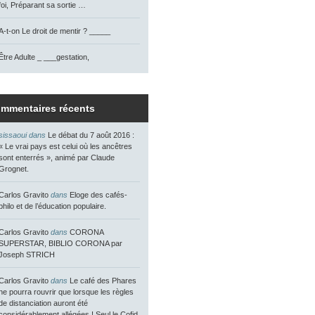
foi, Préparant sa sortie …
A-t-on Le droit de mentir ? _____
Être Adulte _ ___gestation,
mmentaires récents
sissaoui dans
Le débat du 7 août 2016 :
« Le vrai pays est celui où les ancêtres
sont enterrés », animé par Claude
Grognet.
Carlos Gravito
dans
Eloge des cafés-
philo et de l’éducation populaire.
Carlos Gravito
dans
CORONA
SUPERSTAR, BIBLIO CORONA par
Joseph STRICH
Carlos Gravito
dans
Le café des Phares
ne pourra rouvrir que lorsque les règles
de distanciation auront été
considérablement allégées ! Seul le Cofid