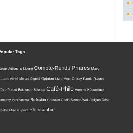
Popular Tags
Compte-Rendu
Phares
Ailleurs
Marc
aleur
Liberté
autet
Opinion
Vérité
Morale
Dignité
Livre
Mots
Onfray
Parole
Raison
Café-Philo
'être
Pureté
Existence
Science
Homme
Hédonisme
Réflexion
mnesty International
Christian Godin
Simone Weil
Religion
Désir
Philosophie
éalité
Mise au point