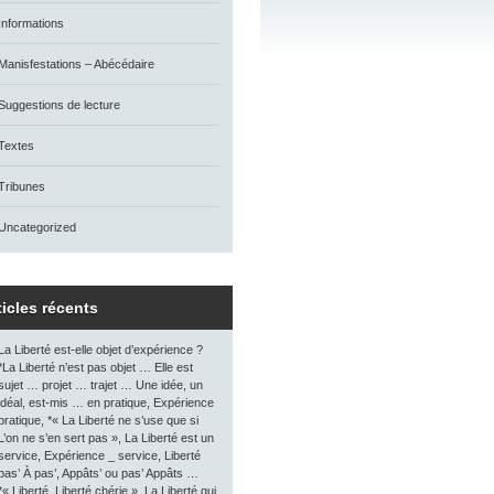
Informations
Manisfestations – Abécédaire
Suggestions de lecture
Textes
Tribunes
Uncategorized
ticles récents
La Liberté est-elle objet d’expérience ?
*La Liberté n’est pas objet … Elle est
sujet … projet … trajet … Une idée, un
idéal, est-mis … en pratique, Expérience
pratique, *« La Liberté ne s’use que si
L’on ne s’en sert pas », La Liberté est un
service, Expérience _ service, Liberté
pas’ À pas’, Appâts’ ou pas’ Appâts …
*« Liberté, Liberté chérie », La Liberté qui