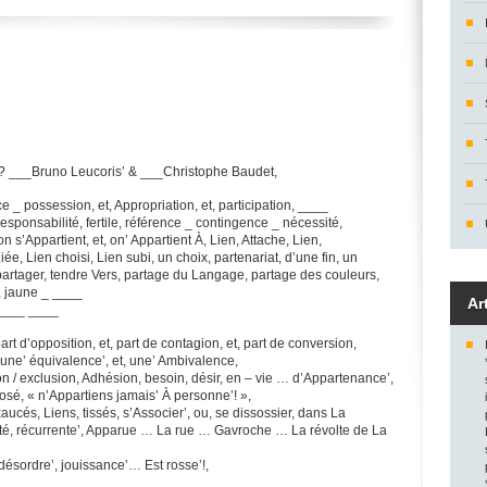
 ? ___Bruno Leucoris’ & ___Christophe Baudet,
e _ possession, et, Appropriation, et, participation, ____
, responsabilité, fertile, référence _ contingence _ nécessité,
on s’Appartient, et, on’ Appartient À, Lien, Attache, Lien,
e, Lien choisi, Lien subi, un choix, partenariat, d’une fin, un
 partager, tendre Vers, partage du Langage, partage des couleurs,
, jaune _ ____
Ar
 ____ ____
 part d’opposition, et, part de contagion, et, part de conversion,
 une’ équivalence’, et, une’ Ambivalence,
sion / exclusion, Adhésion, besoin, désir, en – vie … d’Appartenance’,
osé, « n’Appartiens jamais’ À personne’! »,
ucés, Liens, tissés, s’Associer’, ou, se dissossier, dans La
alité, récurrente’, Apparue … La rue … Gavroche … La révolte de La
 désordre’, jouissance’… Est rosse’!,