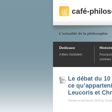
café-philo
L'actualité de la philosophie
Dedicace
Histoir
A Marc Goldstein
Pourquoi
sommes 
Le débat du 10 
ce qu’apparteni
Leucoris et Ch
Posted on 6th février 2019 by Gunte