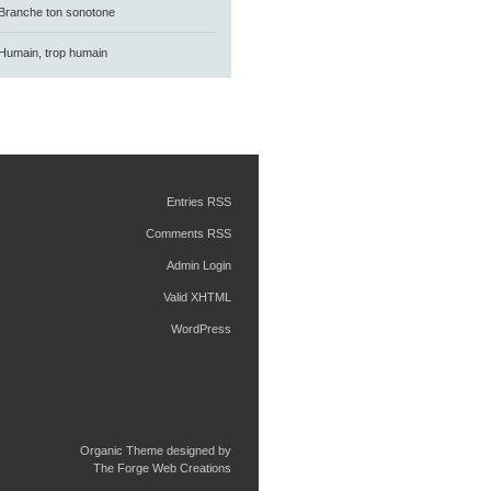
Branche ton sonotone
Humain, trop humain
Entries RSS
Comments RSS
Admin Login
Valid XHTML
WordPress
Organic Theme designed by
The Forge Web Creations