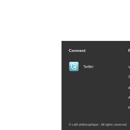
Connect
Twitter
V
S
d
A
R
© café-philosophique - All rights reserved