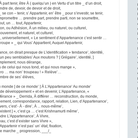
 À part tenir, être À ( quelqu’un ) en Vertu d’un titre _ d’un droit,
dre de, devoir, de devoir et de droit,
se con – tenir, s’ Appartenir, en’ être _ pour s’investir, se tenir,
promettre … prendre part, prendre parti, non se soumettre,
ut, un … tout, Appartenir,
on, ou Adhésion, À un milieu, ou naturel, ou culturel,
mouvement, et naturel, et culturel,
, universellement, « Le sentiment d’Appartenance c’est sentir …
 groupe » _ qui Vous’ Appartient, Auquel Appartenir,
nce, on dirait presque de L’identification » tendance’, identité,
 peu semblables’ Aux moutons ? [ Grégaire’, identité, ]
implement, nous dérange,
s de celui qui nous tond, et qui nous mange »,
egro … ma non’ troupeau ! » Relève’…
bre de ses’ élèves,
u monde [ de ce monde’ ] À L’Appartenance’ Au monde’
e de développement » et en devenir, L’Appartenance, «
ifférance » _ Derrida, À différer … reconstruction, du monde,
nement, correspondance, rapport, relation, Lien, d’Appartenance’,
ers, c’est’- À - dire’, À ... nous-même’,
xistent ] », c’est ça … c’est Krishnamurti même’,
dre L’Appartenance’, À Vivre,
au, c’est d’exister sans Vivre »,
Appartenir n’est pas’ un’ état, fixation,
e marche _ progression, ___/_