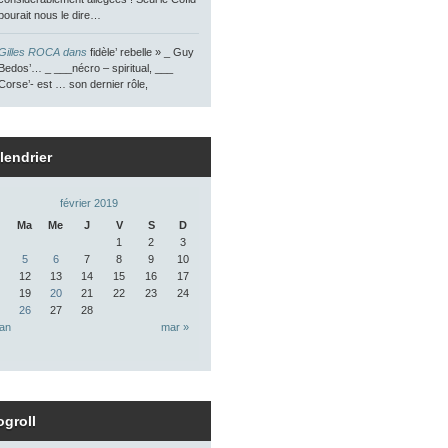
pourait nous le dire…
Gilles ROCA dans
fidèle’ rebelle » _ Guy
Bedos’… _ ___nécro – spiritual, ___
Corse’- est … son dernier rôle,
lendrier
février 2019
Ma
Me
J
V
S
D
1
2
3
5
6
7
8
9
10
12
13
14
15
16
17
19
20
21
22
23
24
26
27
28
jan
mar »
ogroll