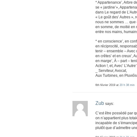
* Appartenance’, Arbre de
se « jardine’», Appartena
dans Le regard de L’Autre
« Le goût des’ Autres », 
nous ne sommes … que de
en somme, de moitié en m
entre nos mains, humain
* en conscience’, en conf
en réciprocité, responsabi
tenir – ensemble – Avec c
en crêtes’ et en creux’, 
en marge’, À – part – ten
Action !, et, Avec’ L’Autr
_ Serviteur, Avocat,
Aux Turbines, en Pluviôs
6th février 2019 at
20 h 38 min
Zub
says:
C’est être possédé par 
on n’appartient plus tot
incapable de s’émanciper,
plutôt que d’admettre une 