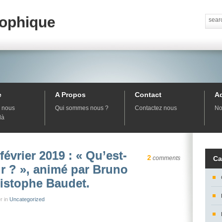
sophique
e
A Propos
Contact
A
 nous
Qui sommes nous ?
Contactez nous
No
là
février 2019 : « Qu’est-
2
comments
Ca
r ? », animé par Bruno
ristophe Baudet.
r in
Uncategorized