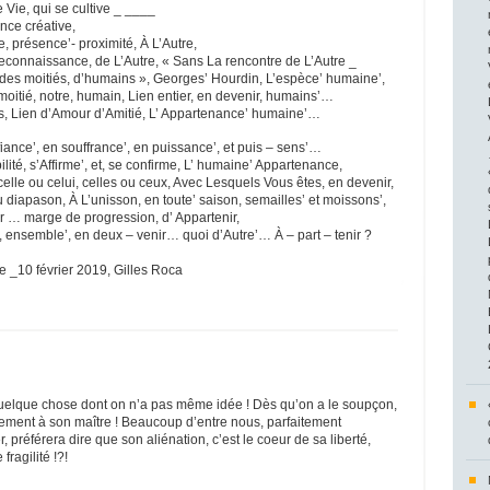
 Vie, qui se cultive _ ____
nce créative,
, présence’- proximité, À L’Autre,
reconnaissance, de L’Autre, « Sans La rencontre de L’Autre _
s moitiés, d’humains », Georges’ Hourdin, L’espèce’ humaine’,
oitié, notre, humain, Lien entier, en devenir, humains’…
s, Lien d’Amour d’Amitié, L’ Appartenance’ humaine’…
iance’, en souffrance’, en puissance’, et puis – sens’…
lité, s’Affirme’, et, se confirme, L’ humaine’ Appartenance,
elle ou celui, celles ou ceux, Avec Lesquels Vous êtes, en devenir,
Au diapason, À L’unisson, en toute’ saison, semailles’ et moissons’,
ir … marge de progression, d’ Appartenir,
e’, ensemble’, en deux – venir… quoi d’Autre’… À – part – tenir ?
e _10 février 2019, Gilles Roca
quelque chose dont on n’a pas même idée ! Dès qu’on a le soupçon,
alement à son maître ! Beaucoup d’entre nous, parfaitement
 préférera dire que son aliénation, c’est le coeur de sa liberté,
fragilité !?!