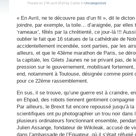
Posted on 17th avril 2019 by Carlos in
Uncategorized
« En Avril, ne te découvre pas d’un fil », dit le dicton !
joindre, par exemple, la toile… d’araignée, par elles 
‘rameaux’, fêtés par la chrétienté, ce jour-là !!! Aussi
oublier le fait que 16 statues de la cathédrale de No
accidentellement incendiée, sont parties, par les airs
ailleurs, et que le 43ème marathon de Paris, se dér
la capitale, les Gilets Jaunes ne se privant pas, de l
pression sur le gouvernement, mobilisant fortement,
end, notamment à Toulouse, désignée comme point de
pour ce 22ème rassemblement.
En sus, il se trouve, qu’une guerre est à craindre, e
en Ehpad, des robots tiennent gentiment compagnie
Par ailleurs, le Brexit fut encore repoussé jusqu’à la 
scientifiques ont pu photographier un trou noir dans 
plusieurs ordinateurs fonctionnant ensemble, pendan
Julien Assange, fondateur de Wikileak, accusé de vio
dans l’ambassade de l’Equateur, où il s’était réfugié