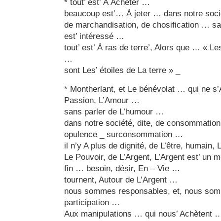
* tout’ est’ À Acheter …
beaucoup est’… À jeter … dans notre soci
de marchandisation, de chosification … san
est’ intéressé …
tout’ est’ À ras de terre’, Alors que … « L
…
sont Les’ étoiles de La terre » _
* Montherlant, et Le bénévolat … qui ne s’
Passion, L’Amour …
sans parler de L’humour …
dans notre société, dite, de consommation
opulence _ surconsommation …
il n’y A plus de dignité, de L’être, humain, 
Le Pouvoir, de L’Argent, L’Argent est’ un 
fin … besoin, désir, En – Vie …
tournent, Autour de L’Argent …
nous sommes responsables, et, nous som
participation …
Aux manipulations … qui nous’ Achètent …