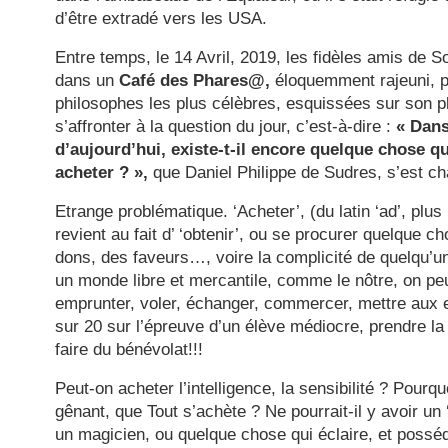
d’être extradé vers les USA.
Entre temps, le 14 Avril, 2019, les fidèles amis de S
dans un
Café des Phares@,
éloquemment rajeuni, pa
philosophes les plus célèbres, esquissées sur son pl
s’affronter à la question du jour, c’est-à-dire :
«
Dans
d’aujourd’hui, existe-t-il encore quelque chose q
acheter ? »
,
que Daniel Philippe de Sudres, s’est ch
Etrange problématique. ‘Acheter’, (du latin ‘ad’, plus ‘
revient au fait d’ ‘obtenir’, ou se procurer quelque c
dons, des faveurs…, voire la complicité de quelqu’u
un monde libre et mercantile, comme le nôtre, on p
emprunter, voler, échanger, commercer, mettre aux
sur 20 sur l’épreuve d’un élève médiocre, prendre la
faire du bénévolat!!!
Peut-on acheter l’intelligence, la sensibilité ? Pourq
gênant, que Tout s’achète ? Ne pourrait-il y avoir un ‘
un magicien, ou quelque chose qui éclaire, et poss