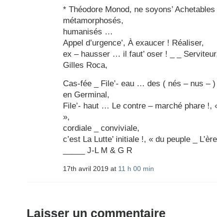
* Théodore Monod, ne soyons’ Achetables !
métamorphosés,
humanisés …
Appel d’urgence’, À exaucer ! Réaliser,
ex – hausser … il faut’ oser ! _ _ Serviteur
Gilles Roca,
Cas-fée _ File’- eau … des ( nés – nus – ) 
en Germinal,
File’- haut … Le contre – marché phare !, « 
»,
cordiale _ conviviale,
c’est La Lutte’ initiale !, « du peuple _ L’ère
_____ J-L M & G R
17th avril 2019 at
11 h 00 min
Laisser un commentaire