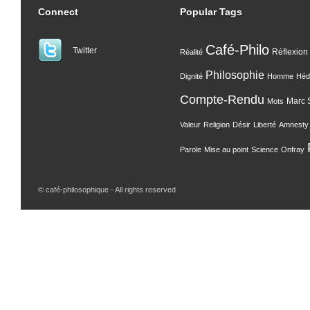
Connect
Popular Tags
Café-Philo
Twitter
Réflexion
Réalité
Philosophie
Dignité
Homme
Héd
Compte-Rendu
Marc 
Mots
Valeur
Religion
Désir
Liberté
Amnesty I
Parole
Mise au point
Science
Onfray
© café-philosophique - All rights reserved