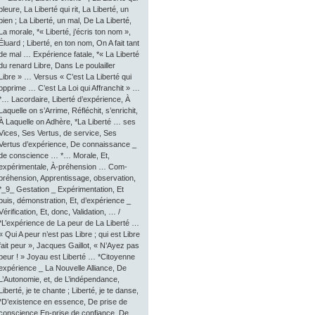
pleure, La Liberté qui rit, La Liberté, un
bien ; La Liberté, un mal, De La Liberté,
La morale, *« Liberté, j’écris ton nom »,
Éluard ; Liberté, en ton nom, On A fait tant
de mal … Expérience fatale, *« La Liberté
du renard Libre, Dans Le poulailler
Libre » … Versus « C’est La Liberté qui
opprime … C’est La Loi qui Affranchit » …
*… Lacordaire, Liberté d’expérience, À
Laquelle on s’Arrime, Réfléchit, s’enrichit,
À Laquelle on Adhère, *La Liberté … ses
Vices, Ses Vertus, de service, Ses
Vertus d’expérience, De connaissance _
de conscience … *… Morale, Et,
expérimentale, À-préhension … Com-
préhension, Apprentissage, observation,
*_9_ Gestation _ Expérimentation, Et
puis, démonstration, Et, d’expérience _
Vérification, Et, donc, Validation, … /
*L’expérience de La peur de La Liberté …
« Qui A peur n’est pas Libre ; qui est Libre
fait peur », Jacques Gaillot, « N’Ayez pas
peur ! » Joyau est Liberté … *Citoyenne
expérience _ La Nouvelle Alliance, De
L’Autonomie, et, de L’indépendance,
Liberté, je te chante ; Liberté, je te danse,
*D’existence en essence, De prise de
conscience En-prise de confiance, De