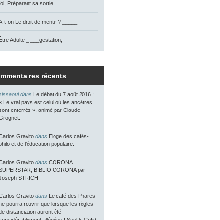
foi, Préparant sa sortie …
A-t-on Le droit de mentir ? _____
Être Adulte _ ___gestation,
mmentaires récents
sissaoui dans
Le débat du 7 août 2016 :
« Le vrai pays est celui où les ancêtres
sont enterrés », animé par Claude
Grognet.
Carlos Gravito
dans
Eloge des cafés-
philo et de l’éducation populaire.
Carlos Gravito
dans
CORONA
SUPERSTAR, BIBLIO CORONA par
Joseph STRICH
Carlos Gravito
dans
Le café des Phares
ne pourra rouvrir que lorsque les règles
de distanciation auront été
considérablement allégées ! Seul le Cofid