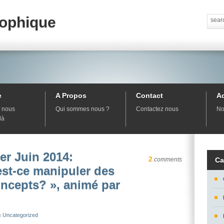
sophique
e
A Propos
Contact
A
 nous
Qui sommes nous ?
Contactez nous
No
là
er Juin 2014:
2
comments
Ca
est-ce manipuler des
ncepts? », animé par
n
Uncategorized