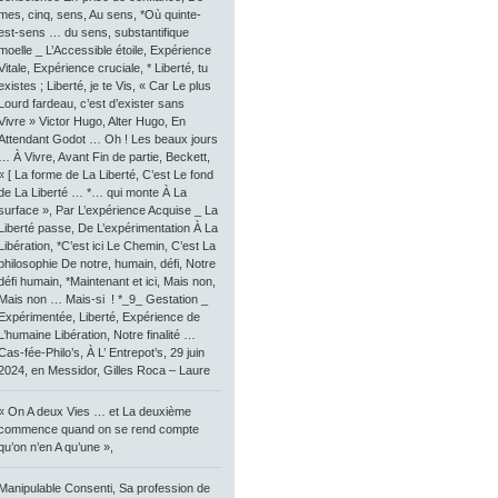
mes, cinq, sens, Au sens, *Où quinte-
est-sens … du sens, substantifique
moelle _ L’Accessible étoile, Expérience
Vitale, Expérience cruciale, * Liberté, tu
existes ; Liberté, je te Vis, « Car Le plus
Lourd fardeau, c’est d’exister sans
Vivre » Victor Hugo, Alter Hugo, En
Attendant Godot … Oh ! Les beaux jours
… À Vivre, Avant Fin de partie, Beckett,
« [ La forme de La Liberté, C’est Le fond
de La Liberté … *… qui monte À La
surface », Par L’expérience Acquise _ La
Liberté passe, De L’expérimentation À La
Libération, *C’est ici Le Chemin, C’est La
philosophie De notre, humain, défi, Notre
défi humain, *Maintenant et ici, Mais non,
Mais non … Mais-si ! *_9_ Gestation _
Expérimentée, Liberté, Expérience de
L’humaine Libération, Notre finalité …
Cas-fée-Philo’s, À L’ Entrepot’s, 29 juin
2024, en Messidor, Gilles Roca – Laure
« On A deux Vies … et La deuxième
commence quand on se rend compte
qu’on n’en A qu’une »,
Manipulable Consenti, Sa profession de