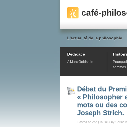
café-philo
L'actualité de la philosophie
Dedicace
Histoir
A Marc Goldstein
Pourquoi
sommes 
Débat du Premi
« Philosopher 
mots ou des co
Joseph Strich.
Posted on 2nd juin 2014 by Carlos i