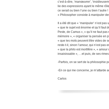
c’est-à-dire, ‘manœuvrer’, ‘insidieuseme
lie des expressions ayant le même rôle,
ce serait ou bien l’une ou bien l’autre !
« Philosopher consiste à manipuler des
Il a été dit que « ‘manipuler’ n’est pas
« que le sujet est énorme et qu’il faut
Peste, de Camus », « qu’il ne faut pas r
mémoire », « organiser la pensée en ph
« que les mots peuvent être vides de sen
reste-t-il, sinon l’amour, qui n’est pas 
« que la philo est mortifère », « amour
insaisissable », …et puis, de ses rimes, 
-Parfois, on se sert de la philosophie p
-En ce qui me concerne, je m’attarde
Carlos