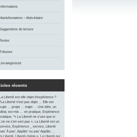
Informations
Manisfestations – Abécédaire
Suggestions de lecture
Textes
Tribunes
Uncategorized
ticles récents
La Liberté est-elle objet d’expérience ?
*La Liberté n’est pas objet … Elle est
sujet … projet … trajet … Une idée, un
idéal, est-mis … en pratique, Expérience
pratique, *« La Liberté ne s’use que si
L’on ne s’en sert pas », La Liberté est un
service, Expérience _ service, Liberté
pas’ À pas’, Appâts’ ou pas’ Appâts …
*« Liberté, Liberté chérie », La Liberté qui