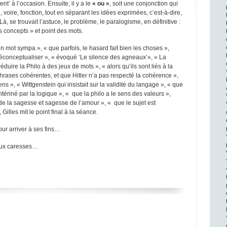
nt’ à l’occasion. Ensuite, il y a le
« ou »
, soit une conjonction qui
 voire, fonction, tout en séparant les idées exprimées, c’est-à-dire,
 Là, se trouvait l’astuce, le problème, le paralogisme, en définitive :
 concepts » et point des mots.
 un mot sympa », « que parfois, le hasard fait bien les choses »,
 déconceptualiser », « évoqué ‘Le silence des agneaux’», « La
éduire la Philo à des jeux de mots », « alors qu’ils sont liés à la
rases cohérentes, et que Hitler n’a pas respecté la cohérence »,
s », « Wittgenstein qui insistait sur la validité du langage », « que
entériné par la logique », « que la philo a le sens des valeurs »,
 de la sagesse et sagesse de l’amour », « que le sujet est
Gilles mit le point final à la séance.
our arriver à ses fins…
 aux caresses…