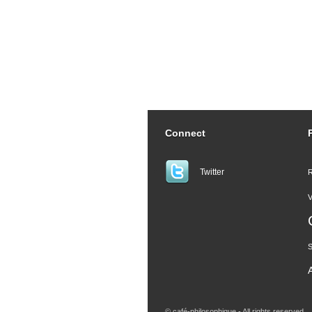
Connect
Twitter
R
V
S
A
© café-philosophique - All rights reserved