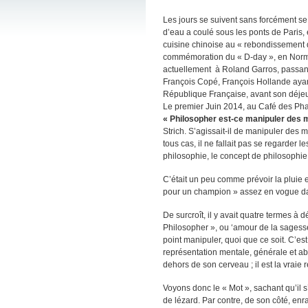
Les jours se suivent sans forcément s
d’eau a coulé sous les ponts de Paris,
cuisine chinoise au « rebondissement d
commémoration du « D-day », en Norman
actuellement à Roland Garros, passant
François Copé, François Hollande ayan
République Française, avant son déjeu
Le premier Juin 2014, au Café des Pha
« Philosopher est-ce manipuler des 
Strich. S’agissait-il de manipuler des 
tous cas, il ne fallait pas se regarder le
philosophie, le concept de philosophie 
C’était un peu comme prévoir la pluie 
pour un champion » assez en vogue da
De surcroît, il y avait quatre termes à 
Philosopher », ou ‘amour de la sagesse
point manipuler, quoi que ce soit. C’est
représentation mentale, générale et ab
dehors de son cerveau ; il est la vraie r
Voyons donc le « Mot », sachant qu’il 
de lézard. Par contre, de son côté, enr