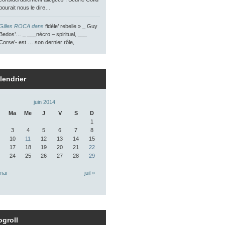
pourait nous le dire…
Gilles ROCA dans
fidèle’ rebelle » _ Guy
Bedos’… _ ___nécro – spiritual, ___
Corse’- est … son dernier rôle,
lendrier
juin 2014
Ma
Me
J
V
S
D
1
3
4
5
6
7
8
10
11
12
13
14
15
17
18
19
20
21
22
24
25
26
27
28
29
mai
juil »
ogroll