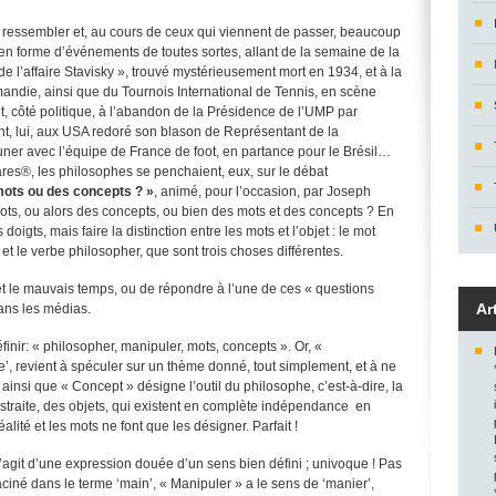
e ressembler et, au cours de ceux qui viennent de passer, beaucoup
 en forme d’événements de toutes sortes, allant de la semaine de la
e l’affaire Stavisky », trouvé mystérieusement mort en 1934, et à la
die, ainsi que du Tournois International de Tennis, en scène
, côté politique, à l’abandon de la Présidence de l’UMP par
t, lui, aux USA redoré son blason de Représentant de la
ner avec l’équipe de France de foot, en partance pour le Brésil…
res®, les philosophes se penchaient, eux, sur le débat
mots ou des concepts ? »
, animé, pour l’occasion, par Joseph
mots, ou alors des concepts, ou bien des mots et des concepts ? En
s doigts, mais faire la distinction entre les mots et l’objet : le mot
et le verbe philosopher, que sont trois choses différentes.
et le mauvais temps, ou de répondre à l’une de ces « questions
Ar
ns les médias.
définir: « philosopher, manipuler, mots, concepts ». Or, «
’, revient à spéculer sur un thème donné, tout simplement, et à ne
 ainsi que « Concept » désigne l’outil du philosophe, c’est-à-dire, la
straite, des objets, qui existent en complète indépendance en
éalité et les mots ne font que les désigner. Parfait !
s’agit d’une expression douée d’un sens bien défini ; univoque ! Pas
aciné dans le terme
‘main’, « Manipuler » a le sens de ‘manier’,