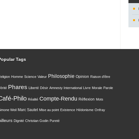
Popular Tags
Philosophie
Opinion
eligion
Homme
Science
Valeur
Raison d'être
Phares
érité
Liberté
Désir
Amnesty International
Livre
Morale
Parole
Café-Philo
Compte-Rendu
Réflexion
Réalité
Mots
Marc Sautet
imone Weil
Mise au point
Existence
Hédonisme
Onfray
illeurs
Dignité
Christian Godin
Pureté