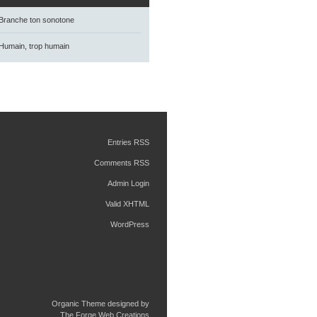
Branche ton sonotone
Humain, trop humain
Entries RSS
Comments RSS
Admin Login
Valid XHTML
WordPress
Organic Theme designed by
The Forge Web Creations