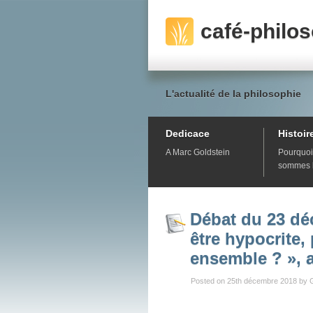
café-philo
L'actualité de la philosophie
Dedicace
Histoir
A Marc Goldstein
Pourquoi
sommes 
Débat du 23 déc
être hypocrite,
ensemble ? », 
Posted on 25th décembre 2018 by 