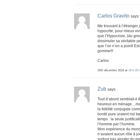
Carlos Gravito
says:
Me trouvant à l’étranger, 
hypocrite, pour mieux v
que l’Hypocrisie, (du gr
dissimuler sa véritable p
que l’on n’en a point! E
gomme!!!
Carlos
25th décembre 2018 at
19 h 25 
Zub
says:
Tout d’abord semblait-il
heureux en ménage…mais
la fidélité conjugale com
bonté pure uraient nul be
temps : la seule justifica
l’homme par l’homme.
Mon expérience du monde
n’avaient aucun rôle à jou
surtout pas ajouter du mal