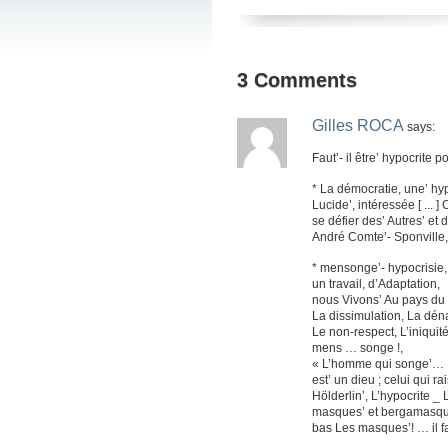
3
Comments
Gilles ROCA
says:
Faut’- il être’ hypocrite
* La démocratie, une’ hyp
Lucide’, intéressée [ ... ]
se défier des’ Autres’ et d
André Comte’- Sponville,
* mensonge’- hypocrisie,
un travail, d’Adaptation,
nous Vivons’ Au pays du
La dissimulation, La dé
Le non-respect, L’iniqui
mens … songe !,
« L’homme qui songe’…
est’ un dieu ; celui qui r
Hölderlin’, L’hypocrite _ 
masques’ et bergamasq
bas Les masques’! … il f