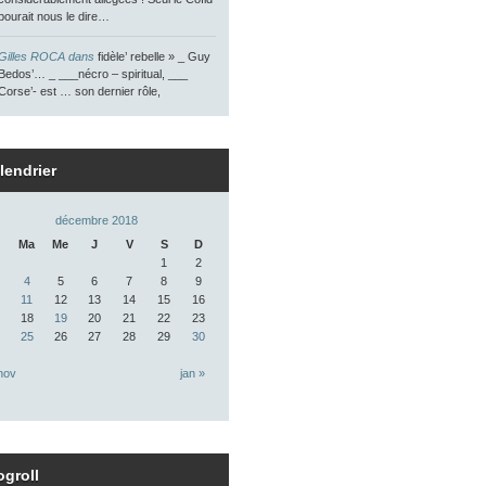
pourait nous le dire…
Gilles ROCA dans
fidèle’ rebelle » _ Guy
Bedos’… _ ___nécro – spiritual, ___
Corse’- est … son dernier rôle,
lendrier
décembre 2018
Ma
Me
J
V
S
D
1
2
4
5
6
7
8
9
11
12
13
14
15
16
18
19
20
21
22
23
25
26
27
28
29
30
nov
jan »
ogroll