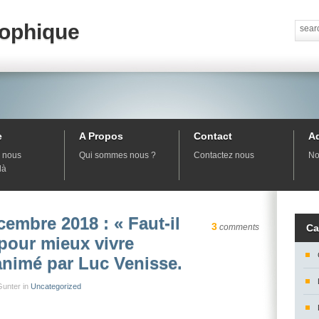
sophique
e
A Propos
Contact
A
 nous
Qui sommes nous ?
Contactez nous
No
là
embre 2018 : « Faut-il
3
comments
Ca
 pour mieux vivre
animé par Luc Venisse.
Gunter in
Uncategorized