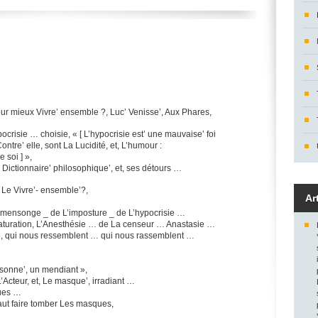
 pour mieux Vivre’ ensemble ?, Luc’ Venisse’, Aux Phares,
ocrisie … choisie, « [ L’hypocrisie est’ une mauvaise’ foi
 Contre’ elle, sont La Lucidité, et, L’humour :
e soi ] »,
 Dictionnaire’ philosophique’, et, ses détours …
 Le Vivre’- ensemble’?,
Ar
 mensonge _ de L’imposture _ de L’hypocrisie …
naturation, L’Anesthésie … de La censeur … Anastasie …
té, qui nous ressemblent … qui nous rassemblent …
aisonne’, un mendiant »,
L’Acteur, et, Le masque’, irradiant …
ues …
aut faire tomber Les masques,