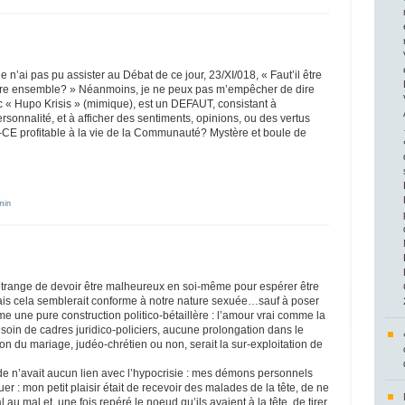
je n’ai pas pu assister au Débat de ce jour, 23/XI/018, « Faut’il être
ivre ensemble? » Néanmoins, je ne peux pas m’empêcher de dire
ec « Hupo Krisis » (mimique), est un DEFAUT, consistant à
ersonnalité, et à afficher des sentiments, opinions, ou des vertus
st-CE profitable à la vie de la Communauté? Mystère et boule de
min
 étrange de devoir être malheureux en soi-même pour espérer être
 cela semblerait conforme à notre nature sexuée…sauf à poser
me une pure construction politico-bétaillère : l’amour vrai comme la
soin de cadres juridico-policiers, aucune prolongation dans le
tion du mariage, judéo-chrétien ou non, serait la sur-exploitation de
 n’avait aucun lien avec l’hypocrisie : mes démons personnels
er : mon petit plaisir était de recevoir des malades de la tête, de ne
 au mal et, une fois repéré le noeud qu’ils avaient à la tête, de tirer