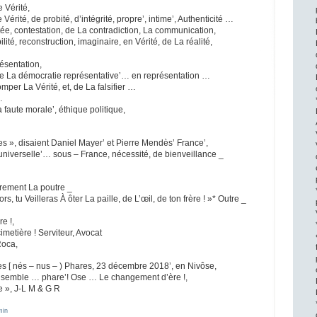
e Vérité,
 Vérité, de probité, d’intégrité, propre’, intime’, Authenticité …
tée, contestation, de La contradiction, La communication,
lité, reconstruction, imaginaire, en Vérité, de La réalité,
résentation,
de La démocratie représentative’… en représentation …
romper La Vérité, et, de La falsifier …
…
La faute morale’, éthique politique,
…
es », disaient Daniel Mayer’ et Pierre Mendès’ France’,
 universelle’… sous – France, nécessité, de bienveillance _
èrement La poutre _
ors, tu Veilleras À ôter La paille, de L’œil, de ton frère ! »* Outre _
e !,
imetière ! Serviteur, Avocat
Roca,
es [ nés – nus – ) Phares, 23 décembre 2018’, en Nivôse,
 ensemble … phare’! Ose … Le changement d’ère !,
 », J-L M & G R
min