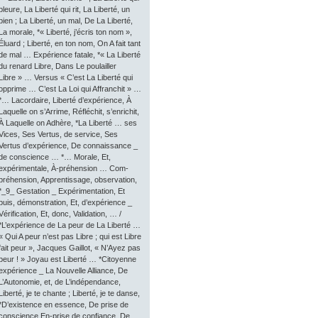
pleure, La Liberté qui rit, La Liberté, un
bien ; La Liberté, un mal, De La Liberté,
La morale, *« Liberté, j’écris ton nom »,
Éluard ; Liberté, en ton nom, On A fait tant
de mal … Expérience fatale, *« La Liberté
du renard Libre, Dans Le poulailler
Libre » … Versus « C’est La Liberté qui
opprime … C’est La Loi qui Affranchit » …
*… Lacordaire, Liberté d’expérience, À
Laquelle on s’Arrime, Réfléchit, s’enrichit,
À Laquelle on Adhère, *La Liberté … ses
Vices, Ses Vertus, de service, Ses
Vertus d’expérience, De connaissance _
de conscience … *… Morale, Et,
expérimentale, À-préhension … Com-
préhension, Apprentissage, observation,
*_9_ Gestation _ Expérimentation, Et
puis, démonstration, Et, d’expérience _
Vérification, Et, donc, Validation, … /
*L’expérience de La peur de La Liberté …
« Qui A peur n’est pas Libre ; qui est Libre
fait peur », Jacques Gaillot, « N’Ayez pas
peur ! » Joyau est Liberté … *Citoyenne
expérience _ La Nouvelle Alliance, De
L’Autonomie, et, de L’indépendance,
Liberté, je te chante ; Liberté, je te danse,
*D’existence en essence, De prise de
conscience En-prise de confiance, De