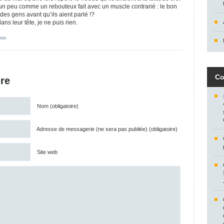
n peu comme un rebouteux fait avec un muscle contrarié : le bon
es gens avant qu’ils aient parlé !?
ns leur tête, je ne puis rien.
min
Co
re
Nom (obligatoire)
Adresse de messagerie (ne sera pas publiée) (obligatoire)
Site web