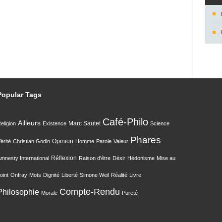
Popular Tags
Café-Philo
Ailleurs
Marc Sautet
eligion
Existence
Science
Phares
Opinion
érité
Christian Godin
Homme
Parole
Valeur
Réflexion
mnesty International
Raison d'être
Désir
Hédonisme
Mise au
oint
Onfray
Mots
Dignité
Liberté
Simone Weil
Réalité
Livre
Compte-Rendu
Philosophie
Morale
Pureté