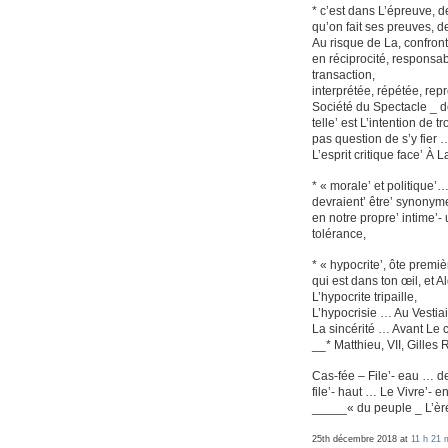
* c’est dans L’épreuve, d
qu’on fait ses preuves, de
Au risque de La, confron
en réciprocité, responsabi
transaction,
interprétée, répétée, rep
Société du Spectacle _ 
telle’ est L’intention de t
pas question de s’y fier 
L’esprit critique face’ À 
* « morale’ et politique’
devraient’ être’ synonym
en notre propre’ intime’-
tolérance,
* « hypocrite’, ôte premi
qui est dans ton œil, et Al
L’hypocrite tripaille,
L’hypocrisie … Au Vestiair
La sincérité … Avant Le c
__* Matthieu, VII, Gilles 
Cas-fée – File’- eau … d
file’- haut … Le Vivre’-
_____« du peuple _ L’ère
25th décembre 2018 at
11 h 21 