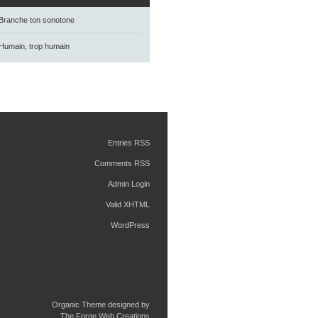
Branche ton sonotone
Humain, trop humain
Entries RSS
Comments RSS
Admin Login
Valid XHTML
WordPress
Organic Theme designed by
The Forge Web Creations