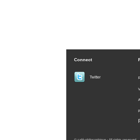
Connect
Twitter
R
V
A
p
© café-philosophique - All rights reserved