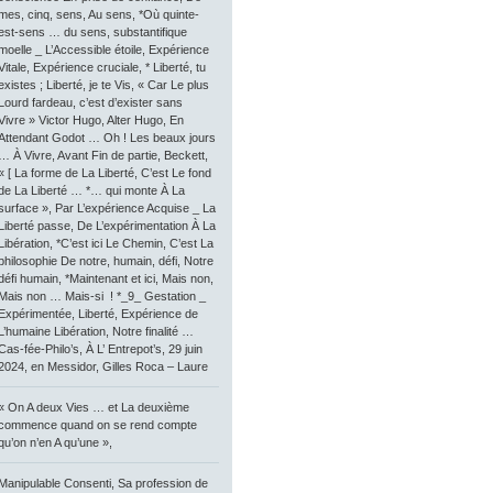
mes, cinq, sens, Au sens, *Où quinte-
est-sens … du sens, substantifique
moelle _ L’Accessible étoile, Expérience
Vitale, Expérience cruciale, * Liberté, tu
existes ; Liberté, je te Vis, « Car Le plus
Lourd fardeau, c’est d’exister sans
Vivre » Victor Hugo, Alter Hugo, En
Attendant Godot … Oh ! Les beaux jours
… À Vivre, Avant Fin de partie, Beckett,
« [ La forme de La Liberté, C’est Le fond
de La Liberté … *… qui monte À La
surface », Par L’expérience Acquise _ La
Liberté passe, De L’expérimentation À La
Libération, *C’est ici Le Chemin, C’est La
philosophie De notre, humain, défi, Notre
défi humain, *Maintenant et ici, Mais non,
Mais non … Mais-si ! *_9_ Gestation _
Expérimentée, Liberté, Expérience de
L’humaine Libération, Notre finalité …
Cas-fée-Philo’s, À L’ Entrepot’s, 29 juin
2024, en Messidor, Gilles Roca – Laure
« On A deux Vies … et La deuxième
commence quand on se rend compte
qu’on n’en A qu’une »,
Manipulable Consenti, Sa profession de