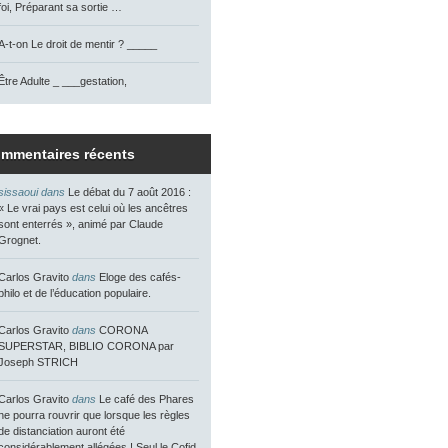
foi, Préparant sa sortie …
A-t-on Le droit de mentir ? _____
Être Adulte _ ___gestation,
mmentaires récents
sissaoui dans
Le débat du 7 août 2016 :
« Le vrai pays est celui où les ancêtres
sont enterrés », animé par Claude
Grognet.
Carlos Gravito
dans
Eloge des cafés-
philo et de l’éducation populaire.
Carlos Gravito
dans
CORONA
SUPERSTAR, BIBLIO CORONA par
Joseph STRICH
Carlos Gravito
dans
Le café des Phares
ne pourra rouvrir que lorsque les règles
de distanciation auront été
considérablement allégées ! Seul le Cofid