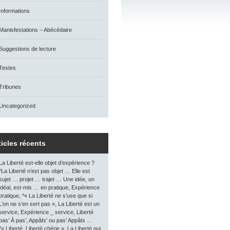
Informations
Manisfestations – Abécédaire
Suggestions de lecture
Textes
Tribunes
Uncategorized
ticles récents
La Liberté est-elle objet d’expérience ?
*La Liberté n’est pas objet … Elle est
sujet … projet … trajet … Une idée, un
idéal, est-mis … en pratique, Expérience
pratique, *« La Liberté ne s’use que si
L’on ne s’en sert pas », La Liberté est un
service, Expérience _ service, Liberté
pas’ À pas’, Appâts’ ou pas’ Appâts …
*« Liberté, Liberté chérie », La Liberté qui