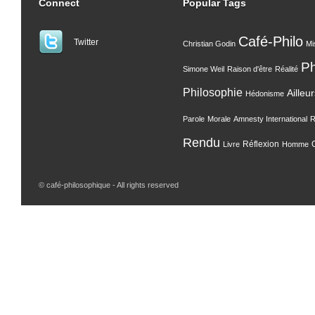
Connect
Popular Tags
Café-Philo
Twitter
Christian Godin
Mi
P
Simone Weil
Raison d'être
Réalité
Philosophie
Ailleu
Hédonisme
Parole
Morale
Amnesty International
R
Rendu
Réflexion
Livre
Homme
© café-philosophique - All rights reserved