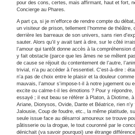
pour des cons, certes, mais affirmant, haut et fort, 
Concierge au Phares.
A part ça, si je m’efforce de rendre compte du débat, 
un visiteur de prison, tellement l’homme de théâtre, 
derrière les barreaux de son univers, sans rien d’expl
sauter. Alors qu’il y avait tant à dire, sur le côté irra
l’amour qui tantôt donne accès à la compréhension de
y fait obstacle (parce que les âmes ne se mêlent pas
de cause se réjouit du contentement de l’autre, l’ani
trivial, n’a pu accéder à l’essentiel. C’est-à-dire : 
n’a pas de choix entre le plaisir et la douleur comme
mauvais, l’amour s’impose-t-il à notre jugement ou es
excite ou calme-t-il les émotions ? Pour y répondre,
essayé ; il eut beau se référer à Platon, à Diotime, 
Ariane, Dionysos, Ovide, Dante et Béatrice, rien n’y 
Jalousie, Coup de foudre, etc., la même platitude, su
seule issue face au désarroi amoureux se trouve po
pâtisserie ou la drogue, le tout couronné par le conco
dénichait (va savoir pourquoi) une étrange différenc