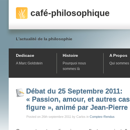
café-philosophique
L'actualité de la philosophie
Dedicace
Histoire
A Propos
A Marc Goldstein
Pourquoi nous
Qui sommes 
sommes là
Débat du 25 Septembre 2011:
« Passion, amour, et autres cas
figure », animé par Jean-Pierre 
Posted on 26th septembre 2011 by Carlos in
Comptes-Rendus