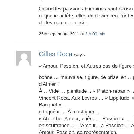
Quand les passions humaines sont dérisoir
ni queue ni tête, elles en deviennent triste
de les nommer ainsi ..
26th septembre 2011 at
2 h 00 min
Gilles Roca
says:
« Amour, Passion, et Autres cas de figure 
bonne … mauvaise, figure, de prise’ en …
d’Aimer !
À …Vide … plénitude !, « Platon-repas »
Vincent Roca, Aux Lèvres … « Lippitude’ »
Banquet » …
« toqué » … À mastiquer …
« Ah ! cher Amour, chère … Passion » … L
en souffrance … L’Amour, La Passion … A
Amour, Passion, sa représentation,