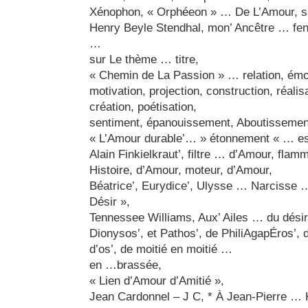
Xénophon, « Orphéeon » … De L’Amour, sa «
Henry Beyle Stendhal, mon’ Ancêtre … fenê
…
sur Le thème … titre,
« Chemin de La Passion » … relation, émoti
motivation, projection, construction, réalisa
création, poétisation,
sentiment, épanouissement, Aboutissemen
« L’Amour durable’… » étonnement « … est
Alain Finkielkraut’, filtre … d’Amour, fla
Histoire, d’Amour, moteur, d’Amour,
Béatrice’, Eurydice’, Ulysse … Narciss
Désir »,
Tennessee Williams, Aux’ Ailes … du désir
Dionysos’, et Pathos’, de PhiliAgapÉros’, d’
d’os’, de moitié en moitié …
en …brassée,
« Lien d’Amour d’Amitié »,
Jean Cardonnel – J C, * À Jean-Pierre … 