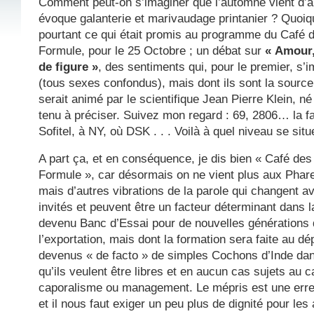
Comment peut-on s’imaginer que l’automne vient d’arr
évoque galanterie et marivaudage printanier ? Quoiqu’
pourtant ce qui était promis au programme du Café 
Formule, pour le 25 Octobre ; un débat sur
« Amour,
de figure »
, des sentiments qui, pour le premier, 
(tous sexes confondus), mais dont ils sont la source
serait animé par le scientifique Jean Pierre Klein, né
tenu à préciser. Suivez mon regard : 69, 2806… la
Sofitel, à NY, où DSK . . . Voilà à quel niveau se situe
A part ça, et en conséquence, je dis bien « Café de
Formule », car désormais on ne vient plus aux Phar
mais d’autres vibrations de la parole qui changent av
invités et peuvent être un facteur déterminant dans la
devenu Banc d’Essai pour de nouvelles générations 
l’exportation, mais dont la formation sera faite au d
devenus « de facto » de simples Cochons d’Inde dans
qu’ils veulent être libres et en aucun cas sujets au
caporalisme ou management. Le mépris est une erre
et il nous faut exiger un peu plus de dignité pour les